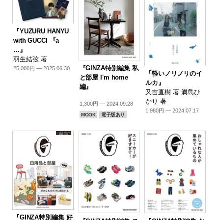
『YUZURU HANYU
with GUCCI 『a
…』
羽生結弦 著
『GINZA特別編集 私
25,000円 — 2025.06.30
『軽いノリノリのイ
と部屋 I'm home
ルカ』
編』
又吉直樹 著 満島ひ
かり 著
1,300円 — 2024.09.28
1,980円 — 2024.07.17
MOOK
電子版あり
『GINZA特別編集 好