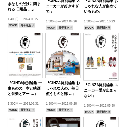
『GINZA特別編集 ス
『GINZA特別編集 お
きなものだけに囲ま
ニーカーが好きすぎ
しゃれな人が集めて
れる 日用品 …』
て!』
いるもの』
1,400円 — 2024.06.27
1,300円 — 2024.04.26
1,300円 — 2023.10.23
MOOK
電子版あり
MOOK
電子版あり
MOOK
電子版あり
『GINZA特別編集 一
『GINZA特別編集 お
『GINZA特別編集 ス
生ものの、本と映画
しゃれな人の、毎日
ニーカー愛が止まら
と音楽とアー …』
使うものと部 …』
ない!』
1,300円 — 2023.08.31
1,300円 — 2023.06.28
1,300円 — 2023.05.30
MOOK
電子版あり
MOOK
電子版あり
MOOK
電子版あり