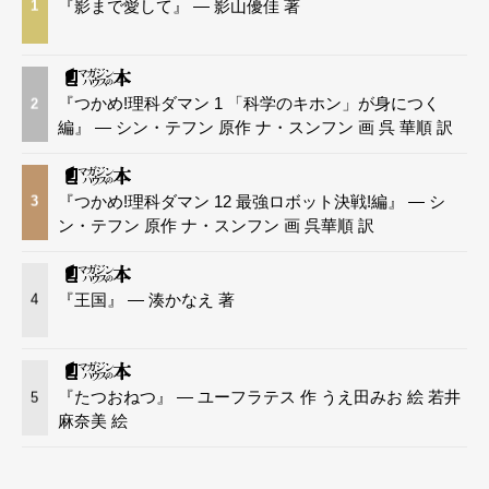
『影まで愛して』 — 影山優佳 著
1
『つかめ!理科ダマン 1 「科学のキホン」が身につく
2
編』 — シン・テフン 原作 ナ・スンフン 画 呉 華順 訳
『つかめ!理科ダマン 12 最強ロボット決戦!編』 — シ
3
ン・テフン 原作 ナ・スンフン 画 呉華順 訳
『王国』 — 湊かなえ 著
4
『たつおねつ』 — ユーフラテス 作 うえ田みお 絵 若井
5
麻奈美 絵