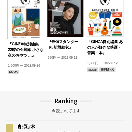
『最強スタンダー
『GINZA特別編集 あ
『GINZA特別編集
ド!/新垣結衣』
の人が好きな映画・
22時の冷蔵庫 小さな
音楽・本』
夜のおやつ …』
880円 — 2022.09.12
1,300円 — 2022.07.26
1,300円 — 2022.09.26
MOOK
電子版あり
MOOK
Ranking
今読まれてます