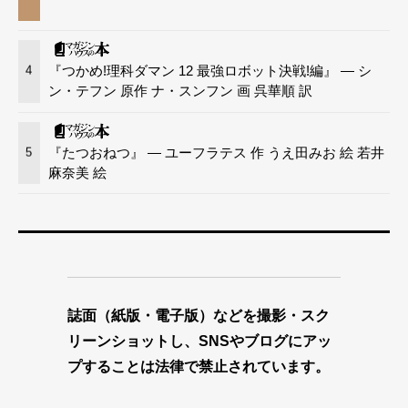
『つかめ!理科ダマン 12 最強ロボット決戦!編』 — シ
4
ン・テフン 原作 ナ・スンフン 画 呉華順 訳
『たつおねつ』 — ユーフラテス 作 うえ田みお 絵 若井
5
麻奈美 絵
誌面（紙版・電子版）などを撮影・スク
リーンショットし、SNSやブログにアッ
プすることは法律で禁止されています。