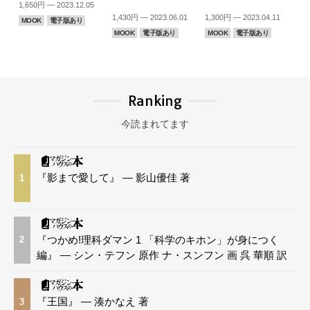
1,650円 — 2023.12.05
1,430円 — 2023.06.01
1,300円 — 2023.04.11
MOOK
電子版あり
MOOK
電子版あり
MOOK
電子版あり
Ranking
今読まれてます
『影まで愛して』 — 影山優佳 著
1
『つかめ!理科ダマン 1 「科学のキホン」が身につく
2
編』 — シン・テフン 原作 ナ・スンフン 画 呉 華順 訳
『王国』 — 湊かなえ 著
3