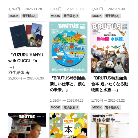
1,760円 — 2025.11.28
1,800円 — 2025.11.18
1,500円 — 2025.09.30
MOOK
電子版あり
MOOK
電子版あり
MOOK
電子版あり
『YUZURU HANYU
with GUCCI 『a
…』
羽生結弦 著
『BRUTUS特別編集
『BRUTUS特別編集
25,000円 — 2025.06.30
新しい仕事と、僕ら
合本 通いたくなる動
の未来。』
物園と水族 …』
1,320円 — 2025.04.23
1,760円 — 2025.03.22
MOOK
電子版あり
MOOK
電子版あり