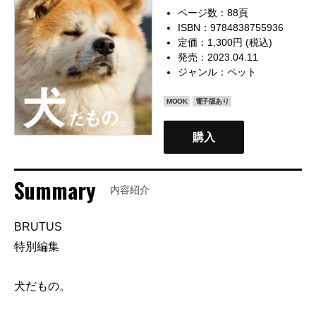
ページ数：88頁
ISBN：9784838755936
定価：1,300円 (税込)
発売：2023.04.11
ジャンル：
ペット
MOOK
電子版あり
購入
Summary
内容紹介
BRUTUS
特別編集
犬だもの。