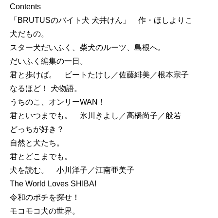
Contents
「BRUTUSのバイト犬 犬井けん」 作・ほしよりこ
犬だもの。
スター犬だいふく、柴犬のルーツ、島根へ。
だいふく編集の一日。
君と歩けば。 ビートたけし／佐藤緋美／根本宗子
なるほど！ 犬物語。
うちのこ、オンリーWAN！
君といつまでも。 氷川きよし／高橋尚子／般若
どっちが好き？
自然と犬たち。
君とどこまでも。
犬を読む。 小川洋子／江南亜美子
The World Loves SHIBA!
令和のポチを探せ！
モコモコ犬の世界。