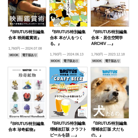
『BRUTUS特別編集
『BRUTUS特別編集
『BRUTUS特別編集
合本 映画鑑賞術』
合本 本が人をつく
合本・居住空間学
る。』
ARCHIV …』
1,760円 — 2024.07.08
1,760円 — 2024.06.13
1,760円 — 2023.12.18
MOOK
電子版あり
MOOK
電子版あり
MOOK
電子版あり
『BRUTUS特別編集
『BRUTUS特別編集
『BRUTUS特別編集
増補改訂版 クラフト
増補改訂版 犬だも
合本 珍奇鉱物』
ビールを語 …』
の。』