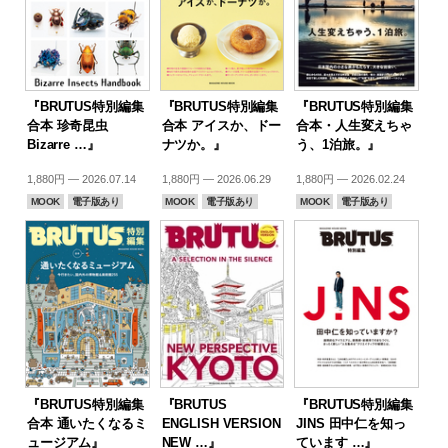
『BRUTUS特別編集
『BRUTUS特別編集
『BRUTUS特別編集
合本 珍奇昆虫
合本 アイスか、ドー
合本・人生変えちゃ
Bizarre …』
ナツか。』
う、1泊旅。』
1,880円 — 2026.07.14
1,880円 — 2026.06.29
1,880円 — 2026.02.24
MOOK
電子版あり
MOOK
電子版あり
MOOK
電子版あり
『BRUTUS特別編集
『BRUTUS
『BRUTUS特別編集
合本 通いたくなるミ
ENGLISH VERSION
JINS 田中仁を知っ
ュージアム』
NEW …』
ています …』