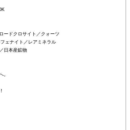
OK
ロードクロサイト／クォーツ
ルフェナイト／レアミネラル
／日本産鉱物
へ。
！