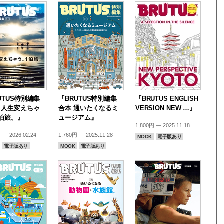
UTUS特別編集
『BRUTUS特別編集
『BRUTUS ENGLISH
・人生変えちゃ
合本 通いたくなるミ
VERSION NEW …』
泊旅。』
ュージアム』
1,800円 — 2025.11.18
 — 2026.02.24
1,760円 — 2025.11.28
MOOK
電子版あり
電子版あり
MOOK
電子版あり