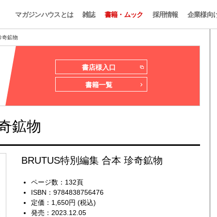
マガジンハウスとは
雑誌
書籍・ムック
採用情報
企業様向
 珍奇鉱物
書店様入口
書籍一覧
珍奇鉱物
BRUTUS特別編集 合本 珍奇鉱物
ページ数：132頁
ISBN：9784838756476
定価：1,650円 (税込)
発売：2023.12.05