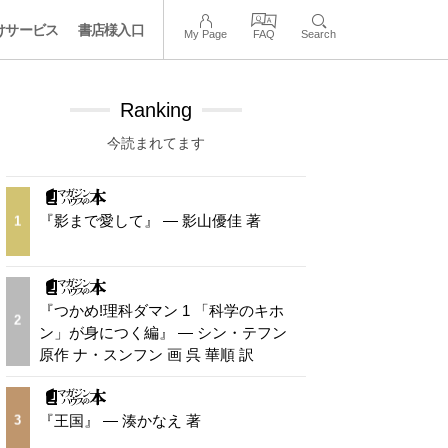
けサービス
書店様入口
My Page
FAQ
Search
Ranking
今読まれてます
『影まで愛して』 — 影山優佳 著
1
『つかめ!理科ダマン 1 「科学のキホ
2
ン」が身につく編』 — シン・テフン
原作 ナ・スンフン 画 呉 華順 訳
『王国』 — 湊かなえ 著
3