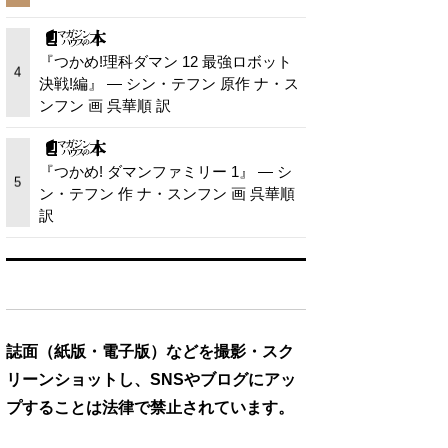
『つかめ!理科ダマン 12 最強ロボット
4
決戦!編』 — シン・テフン 原作 ナ・ス
ンフン 画 呉華順 訳
『つかめ! ダマンファミリー 1』 — シ
5
ン・テフン 作 ナ・スンフン 画 呉華順
訳
誌面（紙版・電子版）などを撮影・スク
リーンショットし、SNSやブログにアッ
プすることは法律で禁止されています。