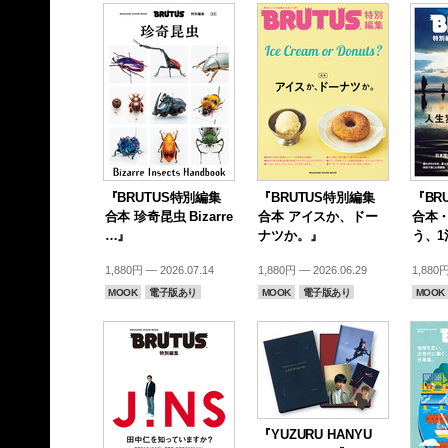
『BRUTUS特別編集
『BRUTUS特別編集
『BR
合本 珍奇昆虫 Bizarre
合本 アイスか、ドー
合本
…』
ナツか。』
う、1
1,880円 — 2026.07.14
1,880円 — 2026.06.29
1,880円
MOOK
電子版あり
MOOK
電子版あり
MOOK
『YUZURU HANYU