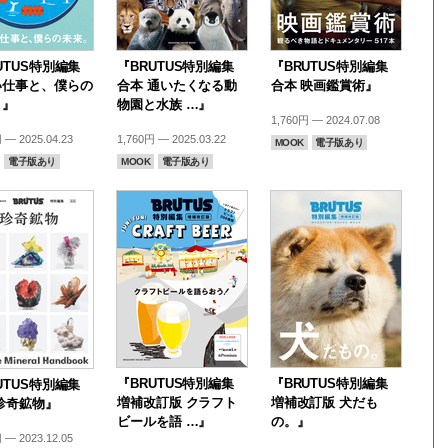
UTUS特別編集
『BRUTUS特別編集
『BRUTUS特別編集
い仕事と、僕らの
合本 通いたくなる動
合本 映画鑑賞術』
。』
物園と水族 …』
1,760円 — 2024.07.08
 — 2025.04.23
1,760円 — 2025.03.22
MOOK
電子版あり
電子版あり
MOOK
電子版あり
『BRUTUS特別編集
『BRUTUS特別編集
UTUS特別編集
増補改訂版 クラフト
増補改訂版 犬だも
珍奇鉱物』
ビールを語 …』
の。』
 — 2023.12.05