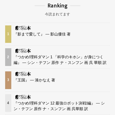
Ranking
今読まれてます
『影まで愛して』 — 影山優佳 著
1
『つかめ!理科ダマン 1 「科学のキホン」が身につく
2
編』 — シン・テフン 原作 ナ・スンフン 画 呉 華順 訳
『王国』 — 湊かなえ 著
3
『つかめ!理科ダマン 12 最強ロボット決戦!編』 — シ
4
ン・テフン 原作 ナ・スンフン 画 呉華順 訳