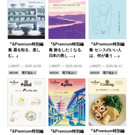
『&Premium特別編
『&Premium特別編
『&Premium特別編
集 器を知る、楽し
集 旅をしたくなる、
集 センスのいい人
む。』
日本の美し …』
は、何が違う …』
1,880円 — 2025.10.08
1,880円 — 2025.09.09
1,880円 — 2025.06.11
MOOK
電子版あり
MOOK
電子版あり
MOOK
電子版あり
『&Premium特別編
『&Premium特別編
『&Premium特別編