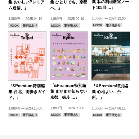
集 私の料理教室ノー
集 おいしいPレミア
集 ひとりでも、京都
ト105皿 …』
ム通信。』
へ。』
1,880円 — 2024.12.05
1,880円 — 2025.04.10
1,880円 — 2025.02.10
MOOK
電子版あり
MOOK
電子版あり
MOOK
電子版あり
『&Premium特別編
『&Premium特別編
『&Premium特別編
集 まだまだ知らない
集 台北、街歩きガイ
集 心地よい、台
京都、街歩 …』
ド。』
所。』
1,880円 — 2024.08.06
1,880円 — 2024.10.08
1,880円 — 2024.06.11
MOOK
電子版あり
MOOK
電子版あり
MOOK
電子版あり