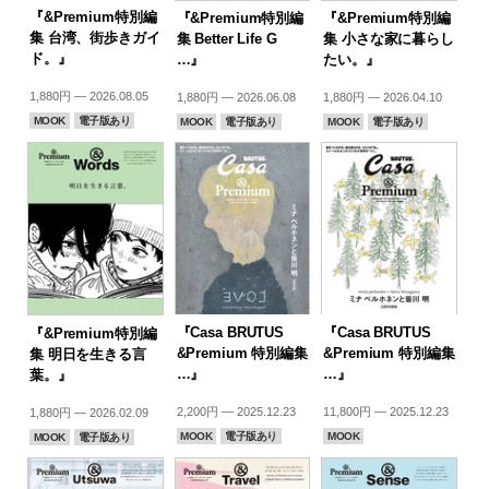
『&Premium特別編
『&Premium特別編
『&Premium特別編
集 台湾、街歩きガイ
集 Better Life G
集 小さな家に暮らし
ド。』
…』
たい。』
1,880円 — 2026.08.05
1,880円 — 2026.06.08
1,880円 — 2026.04.10
MOOK
電子版あり
MOOK
電子版あり
MOOK
電子版あり
『Casa BRUTUS
『Casa BRUTUS
『&Premium特別編
&Premium 特別編集
&Premium 特別編集
集 明日を生きる言
…』
…』
葉。』
2,200円 — 2025.12.23
11,800円 — 2025.12.23
1,880円 — 2026.02.09
MOOK
電子版あり
MOOK
MOOK
電子版あり