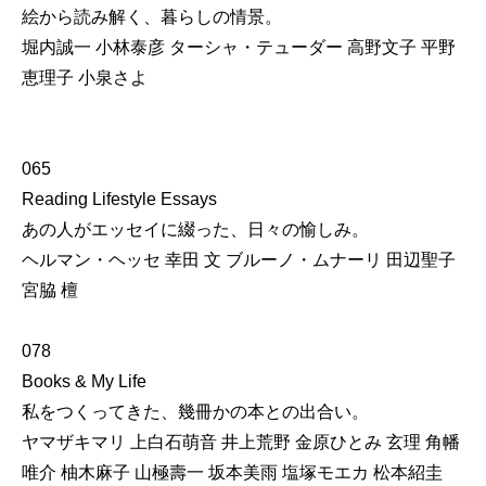
絵から読み解く、暮らしの情景。
堀内誠一 小林泰彦 ターシャ・テューダー 高野文子 平野
恵理子 小泉さよ
065
Reading Lifestyle Essays
あの人がエッセイに綴った、日々の愉しみ。
ヘルマン・ヘッセ 幸田 文 ブルーノ・ムナーリ 田辺聖子
宮脇 檀
078
Books & My Life
私をつくってきた、幾冊かの本との出合い。
ヤマザキマリ 上白石萌音 井上荒野 金原ひとみ 玄理 角幡
唯介 柚木麻子 山極壽一 坂本美雨 塩塚モエカ 松本紹圭