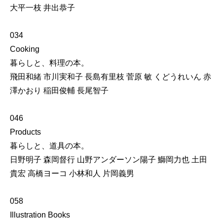
大平一枝 井出恭子
034
Cooking
暮らしと、料理の本。
飛田和緒 市川実和子 長島有里枝 菅原 敏 くどうれいん 赤
澤かおり 稲田俊輔 長尾智子
046
Products
暮らしと、道具の本。
日野明子 森岡督行 山野アンダーソン陽子 鰤岡力也 土田
貴宏 高橋ヨーコ 小林和人 片岡義男
058
Illustration Books