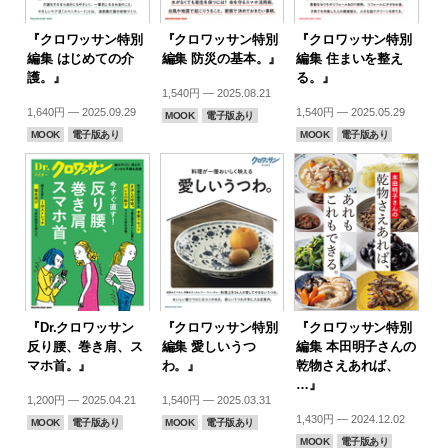
『クロワッサン特別
『クロワッサン特別
『クロワッサン特別
編集 はじめての介
編集 防災の基本。』
編集 住まいを整え
護。』
る。』
1,540円 — 2025.08.21
1,640円 — 2025.09.29
1,540円 — 2025.05.29
MOOK
電子版あり
MOOK
電子版あり
MOOK
電子版あり
『Dr.クロワッサン
『クロワッサン特別
『クロワッサン特別
反り腰、巻き肩、ス
編集 愛しいうつ
編集 本田明子さんの
マホ首。』
わ。』
乾物さえあれば、
…』
1,200円 — 2025.04.21
1,540円 — 2025.03.31
1,430円 — 2024.12.02
MOOK
電子版あり
MOOK
電子版あり
MOOK
電子版あり