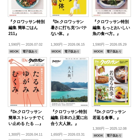
『クロワッサン特別
『Dr.クロワッサン
『クロワッサン特別
編集 簡単ごはん
暑さに打ち克つバテ
編集 もっとおいしい
211』
ない体。』
魚の食べ方。』
1,590円 — 2026.07.02
1,300円 — 2026.06.15
1,590円 — 2026.05.29
MOOK
電子版あり
MOOK
電子版あり
MOOK
電子版あり
『Dr.クロワッサン
『クロワッサン特別
『Dr.クロワッサン
簡単ストレッチでく
編集 日本の上質に出
若返る食事。』
い止める たる …』
合う大人旅。』
1,300円 — 2025.12.08
1,300円 — 2026.04.11
1,650円 — 2026.03.31
MOOK
電子版あり