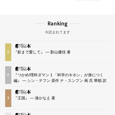
Ranking
今読まれてます
『影まで愛して』 — 影山優佳 著
1
『つかめ!理科ダマン 1 「科学のキホン」が身につく
2
編』 — シン・テフン 原作 ナ・スンフン 画 呉 華順 訳
『王国』 — 湊かなえ 著
3