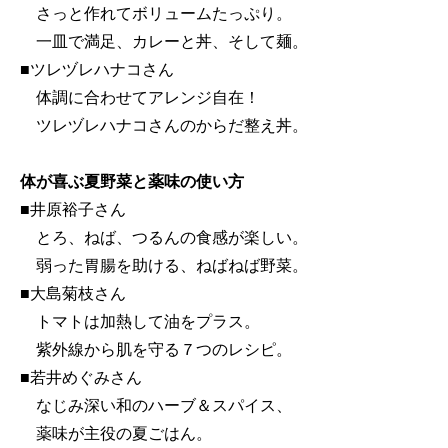
さっと作れてボリュームたっぷり。
一皿で満足、カレーと丼、そして麺。
■ツレヅレハナコさん
体調に合わせてアレンジ自在！
ツレヅレハナコさんのからだ整え丼。
体が喜ぶ夏野菜と薬味の使い方
■井原裕子さん
とろ、ねば、つるんの食感が楽しい。
弱った胃腸を助ける、ねばねば野菜。
■大島菊枝さん
トマトは加熱して油をプラス。
紫外線から肌を守る７つのレシピ。
■若井めぐみさん
なじみ深い和のハーブ＆スパイス、
薬味が主役の夏ごはん。