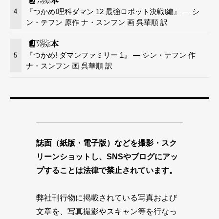
『つかめ!理科ダマン 12 最強ロボット決戦!編』 — シ
4
ン・テフン 原作 ナ・スンフン 画 呉華順 訳
『つかめ! ダマンファミリー 1』 — シン・テフン 作
5
ナ・スンフン 画 呉華順 訳
誌面（紙版・電子版）などを撮影・スク
リーンショットし、SNSやブログにアッ
プすることは法律で禁止されています。
弊社刊行物に掲載されている写真および
文章を、写真撮影やスキャン等を行なっ