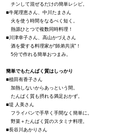
チンして混ぜるだけの簡単レシピ。
■牛尾理恵さん、中川たまさん
火を使う時間をなるべく短く。
熱源ひとつで複数同時料理！
■川津幸子さん、高山かづえさん
酒を愛する料理家が“師弟共演”！
5分で作れる簡単おつまみ。
簡単でもたんぱく質はしっかり
■植田有香子さん
加熱しないからあっという間。
たんぱく質も摂れる満足おかず。
■堤 人美さん
フライパンで手早く手間なく簡単に。
野菜＋たんぱく質のスタミナ料理。
■長谷川あかりさん