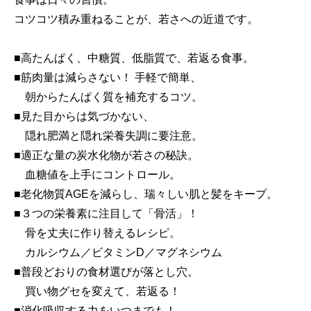
コツコツ積み重ねることが、若さへの近道です。
■高たんぱく、中糖質、低脂質で、若返る食事。
■筋肉量は減らさない！ 手軽で簡単、
朝からたんぱく質を補充するコツ。
■見た目からは気づかない、
隠れ肥満と隠れ栄養失調に要注意。
■適正な量の炭水化物が若さの秘訣。
血糖値を上手にコントロール。
■老化物質AGEを減らし、瑞々しい肌と髪をキープ。
■３つの栄養素に注目して「骨活」！
骨を丈夫に作り替えるレシピ。
カルシウム／ビタミンD／マグネシウム
■普段どおりの食材選びが落とし穴。
買い物グセを変えて、若返る！
■消化吸収する力をいつまでも！