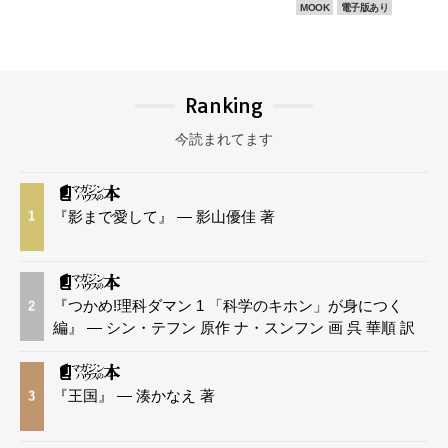
MOOK
電子版あり
Ranking
今読まれてます
『影まで愛して』 — 影山優佳 著
1
『つかめ!理科ダマン 1 「科学のキホン」が身につく
2
編』 — シン・テフン 原作 ナ・スンフン 画 呉 華順 訳
『王国』 — 湊かなえ 著
3