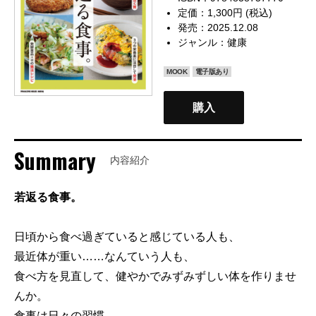
定価：1,300円 (税込)
発売：2025.12.08
ジャンル：
健康
MOOK
電子版あり
購入
Summary
内容紹介
若返る食事。
日頃から食べ過ぎていると感じている人も、
最近体が重い……なんていう人も、
食べ方を見直して、健やかでみずみずしい体を作りませ
んか。
食事は日々の習慣。