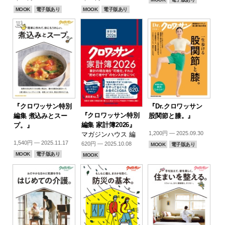
MOOK
電子版あり
MOOK
電子版あり
『クロワッサン特別
『Dr.クロワッサン
『クロワッサン特別
編集 煮込みとスー
股関節と膝。』
編集 家計簿2026』
プ。』
1,200円 — 2025.09.30
マガジンハウス 編
1,540円 — 2025.11.17
620円 — 2025.10.08
MOOK
電子版あり
MOOK
電子版あり
MOOK