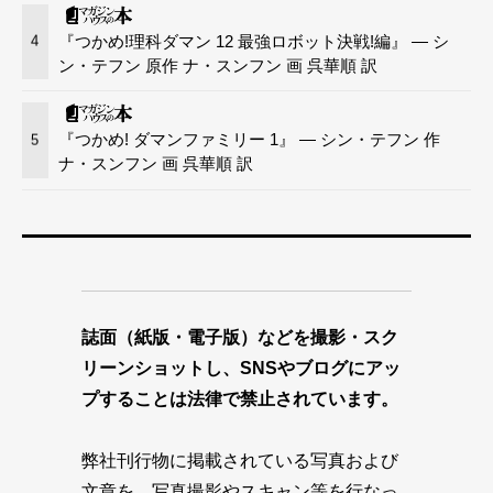
『つかめ!理科ダマン 12 最強ロボット決戦!編』 — シ
4
ン・テフン 原作 ナ・スンフン 画 呉華順 訳
『つかめ! ダマンファミリー 1』 — シン・テフン 作
5
ナ・スンフン 画 呉華順 訳
誌面（紙版・電子版）などを撮影・スク
リーンショットし、SNSやブログにアッ
プすることは法律で禁止されています。
弊社刊行物に掲載されている写真および
文章を、写真撮影やスキャン等を行なっ