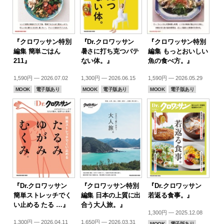
『クロワッサン特別
『Dr.クロワッサン
『クロワッサン特別
編集 簡単ごはん
暑さに打ち克つバテ
編集 もっとおいしい
211』
ない体。』
魚の食べ方。』
1,590円 — 2026.07.02
1,300円 — 2026.06.15
1,590円 — 2026.05.29
MOOK
電子版あり
MOOK
電子版あり
MOOK
電子版あり
『Dr.クロワッサン
『クロワッサン特別
『Dr.クロワッサン
簡単ストレッチでく
編集 日本の上質に出
若返る食事。』
い止める たる …』
合う大人旅。』
1,300円 — 2025.12.08
1,300円 — 2026.04.11
1,650円 — 2026.03.31
MOOK
電子版あり