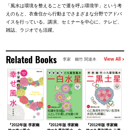
「風水は環境を整えることで運を呼ぶ環境学」という考
えのもと、衣食住から行動までさまざまな分野でアドバ
イスを行っている。講演、セミナーを中心に、テレビ、
雑誌、ラジオでも活躍。
Related Books
View All
李家 幽竹 関連本
『2012年版 李家幽
『2012年版 李家幽
『2012年版 李家幽