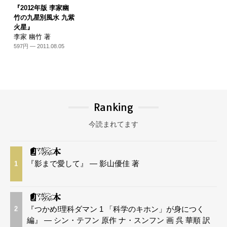
『2012年版 李家幽
竹の九星別風水 九紫
火星』
李家 幽竹 著
597円 — 2011.08.05
Ranking
今読まれてます
『影まで愛して』 — 影山優佳 著
1
『つかめ!理科ダマン 1 「科学のキホン」が身につく
2
編』 — シン・テフン 原作 ナ・スンフン 画 呉 華順 訳