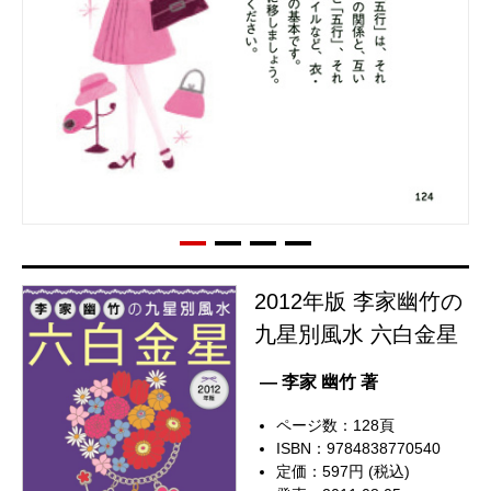
2012年版 李家幽竹の
九星別風水 六白金星
— 李家 幽竹 著
ページ数：128頁
ISBN：9784838770540
定価：597円 (税込)