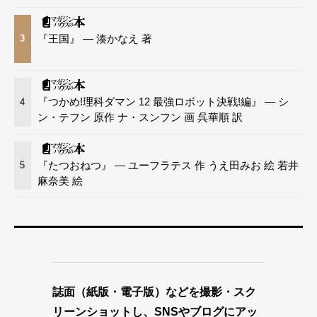
『王国』 — 湊かなえ 著
3
『つかめ!理科ダマン 12 最強ロボット決戦!編』 — シ
4
ン・テフン 原作 ナ・スンフン 画 呉華順 訳
『たつおねつ』 — ユーフラテス 作 うえ田みお 絵 若井
5
麻奈美 絵
誌面（紙版・電子版）などを撮影・スク
リーンショットし、SNSやブログにアッ