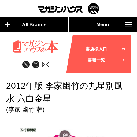
All Brands
Menu
書店様入口
書籍一覧
2012年版 李家幽竹の九星別風
水 六白金星
(李家 幽竹 著)