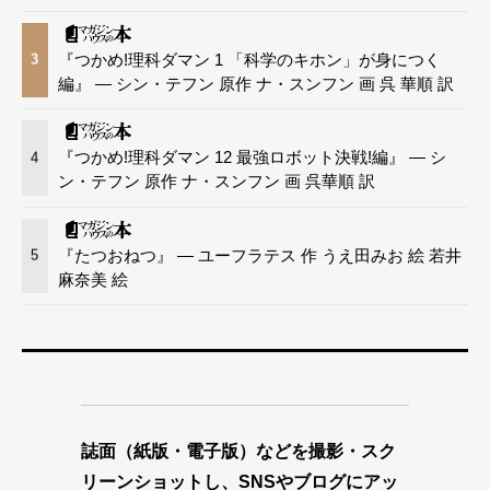
『つかめ!理科ダマン 1 「科学のキホン」が身につく
3
編』 — シン・テフン 原作 ナ・スンフン 画 呉 華順 訳
『つかめ!理科ダマン 12 最強ロボット決戦!編』 — シ
4
ン・テフン 原作 ナ・スンフン 画 呉華順 訳
『たつおねつ』 — ユーフラテス 作 うえ田みお 絵 若井
5
麻奈美 絵
誌面（紙版・電子版）などを撮影・スク
リーンショットし、SNSやブログにアッ