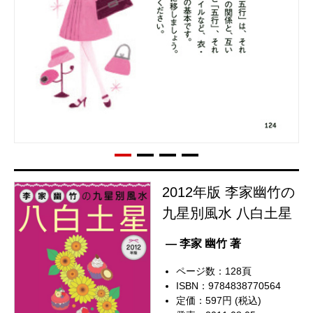
2012年版 李家幽竹の
九星別風水 八白土星
— 李家 幽竹 著
ページ数：128頁
ISBN：9784838770564
定価：597円 (税込)