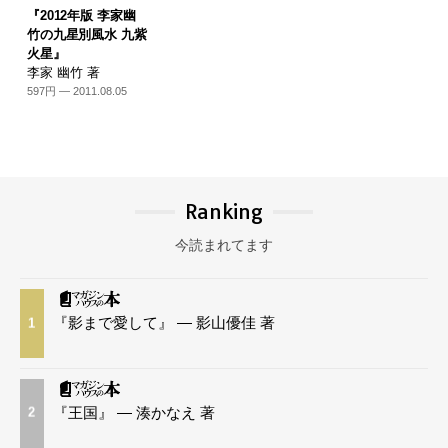
『2012年版 李家幽
竹の九星別風水 九紫
火星』
李家 幽竹 著
597円 — 2011.08.05
Ranking
今読まれてます
『影まで愛して』 — 影山優佳 著
1
『王国』 — 湊かなえ 著
2