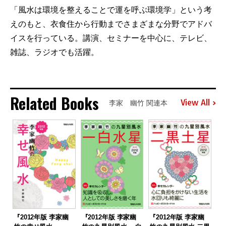
「風水は環境を整えることで運を呼ぶ環境学」という考
えのもと、衣食住から行動までさまざまな分野でアドバ
イスを行っている。講演、セミナーを中心に、テレビ、
雑誌、ラジオでも活躍。
Related Books
View All
李家 幽竹 関連本
『2012年版 李家幽
『2012年版 李家幽
『2012年版 李家幽