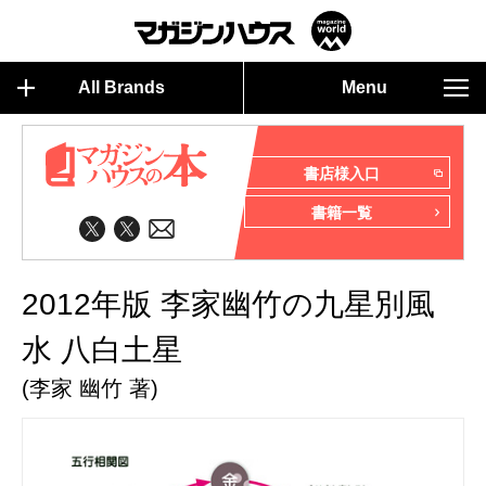
All Brands
Menu
書店様入口
書籍一覧
2012年版 李家幽竹の九星別風
水 八白土星
(李家 幽竹 著)