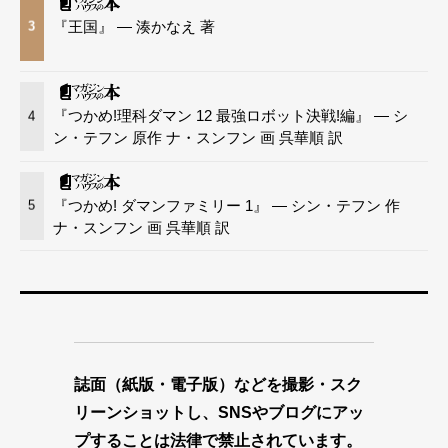
『王国』 — 湊かなえ 著
3
『つかめ!理科ダマン 12 最強ロボット決戦!編』 — シ
4
ン・テフン 原作 ナ・スンフン 画 呉華順 訳
『つかめ! ダマンファミリー 1』 — シン・テフン 作
5
ナ・スンフン 画 呉華順 訳
誌面（紙版・電子版）などを撮影・スク
リーンショットし、SNSやブログにアッ
プすることは法律で禁止されています。