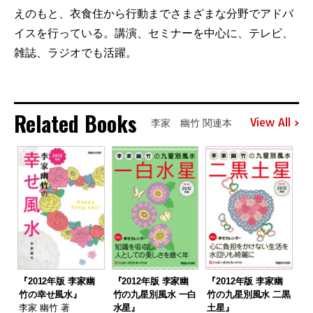
えのもと、衣食住から行動までさまざまな分野でアドバ
イスを行っている。講演、セミナーを中心に、テレビ、
雑誌、ラジオでも活躍。
Related Books
View All
李家 幽竹 関連本
『2012年版 李家幽
『2012年版 李家幽
『2012年版 李家幽
竹の幸せ風水』
竹の九星別風水 一白
竹の九星別風水 二黒
李家 幽竹 著
水星』
土星』