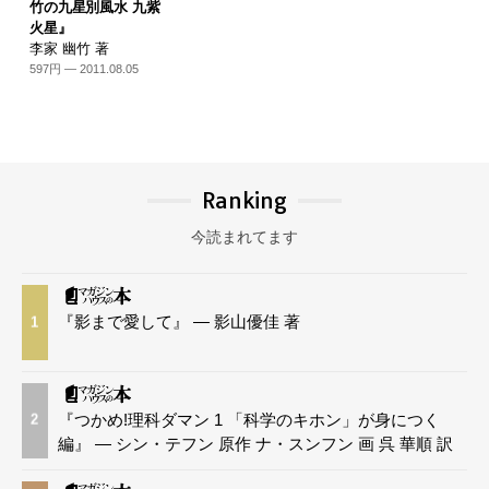
竹の九星別風水 九紫
火星』
李家 幽竹 著
597円 — 2011.08.05
Ranking
今読まれてます
『影まで愛して』 — 影山優佳 著
1
『つかめ!理科ダマン 1 「科学のキホン」が身につく
2
編』 — シン・テフン 原作 ナ・スンフン 画 呉 華順 訳