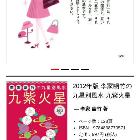
2012年版 李家幽竹の
九星別風水 九紫火星
— 李家 幽竹 著
ページ数：128頁
ISBN：9784838770571
定価：597円 (税込)