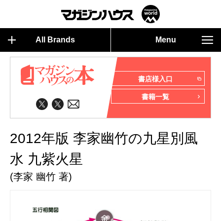
All Brands
Menu
書店様入口
書籍一覧
2012年版 李家幽竹の九星別風
水 九紫火星
(李家 幽竹 著)