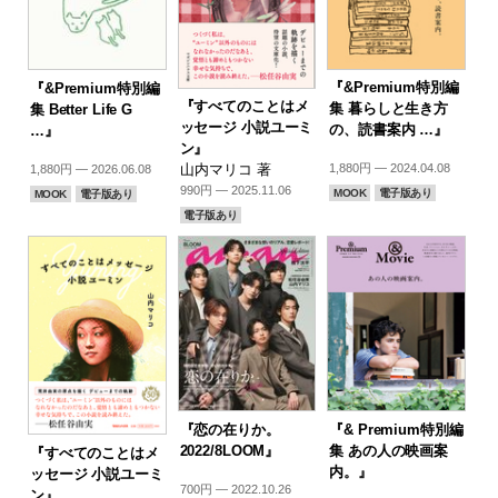
『&Premium特別編
『&Premium特別編
『すべてのことはメ
集 暮らしと生き方
集 Better Life G
ッセージ 小説ユーミ
の、読書案内 …』
…』
ン』
山内マリコ 著
1,880円 — 2024.04.08
1,880円 — 2026.06.08
990円 — 2025.11.06
MOOK
電子版あり
MOOK
電子版あり
電子版あり
『恋の在りか。
『& Premium特別編
2022/8LOOM』
集 あの人の映画案
『すべてのことはメ
内。』
ッセージ 小説ユーミ
700円 — 2022.10.26
ン』