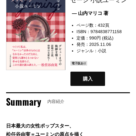
— 山内マリコ 著
ページ数：432頁
ISBN：9784838771158
定価：990円 (税込)
発売：2025.11.06
ジャンル：
小説
電子版あり
購入
Summary
内容紹介
日本最大の女性ポップスター、
松任谷由実＝ユーミンの原点を描く