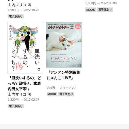
1,650円 — 2022.03.08
山内マリコ 著
MOOK
電子版あり
1,980円 — 2022.10.27
電子版あり
『アンアン特別編集
にゃんこ LIVE』
『皿洗いするの、ど
っち? 目指せ、家庭
794円 — 2017.02.22
内男女平等!』
山内マリコ 著
MOOK
電子版あり
1,320円 — 2017.02.27
電子版あり