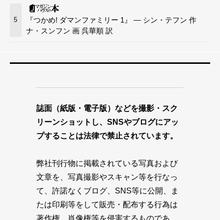
『つかめ! ダマンファミリー 1』 — シン・テフン 作
5
ナ・スンフン 画 呉華順 訳
誌面（紙版・電子版）などを撮影・スク
リーンショットし、SNSやブログにアッ
プすることは法律で禁止されています。
弊社刊行物に掲載されている写真および
文章を、写真撮影やスキャン等を行なっ
て、許諾なくブログ、SNS等に公開、ま
たは印刷等をして販売・配布する行為は
著作権、肖像権等を侵害するものであ