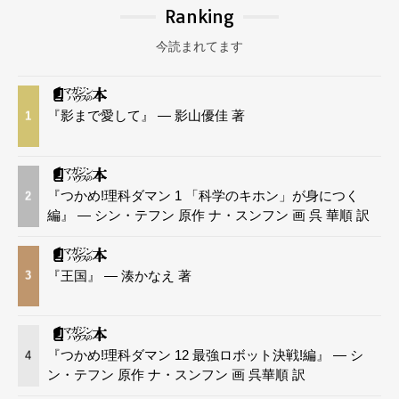
Ranking
今読まれてます
『影まで愛して』 — 影山優佳 著
1
『つかめ!理科ダマン 1 「科学のキホン」が身につく
2
編』 — シン・テフン 原作 ナ・スンフン 画 呉 華順 訳
『王国』 — 湊かなえ 著
3
『つかめ!理科ダマン 12 最強ロボット決戦!編』 — シ
4
ン・テフン 原作 ナ・スンフン 画 呉華順 訳