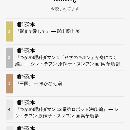
今読まれてます
『影まで愛して』 — 影山優佳 著
1
『つかめ!理科ダマン 1 「科学のキホン」が身につく
2
編』 — シン・テフン 原作 ナ・スンフン 画 呉 華順 訳
『王国』 — 湊かなえ 著
3
『つかめ!理科ダマン 12 最強ロボット決戦!編』 — シ
4
ン・テフン 原作 ナ・スンフン 画 呉華順 訳