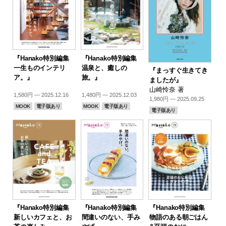
『Hanako特別編集
『Hanako特別編集
一生ものインテリ
温泉と、癒しの
『まっすぐ生きてき
ア。』
旅。』
ましたが』
山崎怜奈 著
1,580円 — 2025.12.16
1,480円 — 2025.12.03
1,980円 — 2025.09.25
MOOK
電子版あり
MOOK
電子版あり
電子版あり
『Hanako特別編集
『Hanako特別編集
『Hanako特別編集
新しいカフェと、お
間違いのない、手み
物語のある朝ごはん