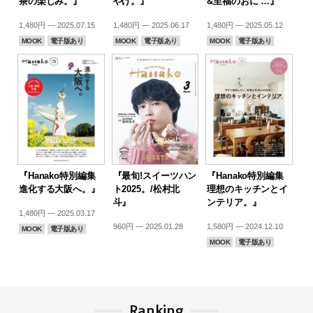
茶の楽しみ。』
やげ。』
&至福のおに …』
1,480円 — 2025.07.15
1,480円 — 2025.06.17
1,480円 — 2025.05.12
MOOK
電子版あり
MOOK
電子版あり
MOOK
電子版あり
『Hanako特別編集
『最旬!スイーツハン
『Hanako特別編集
進化する大阪へ。』
ト2025。/松村北
理想のキッチンとイ
斗』
ンテリア。』
1,480円 — 2025.03.17
960円 — 2025.01.28
1,580円 — 2024.12.10
MOOK
電子版あり
MOOK
電子版あり
Ranking