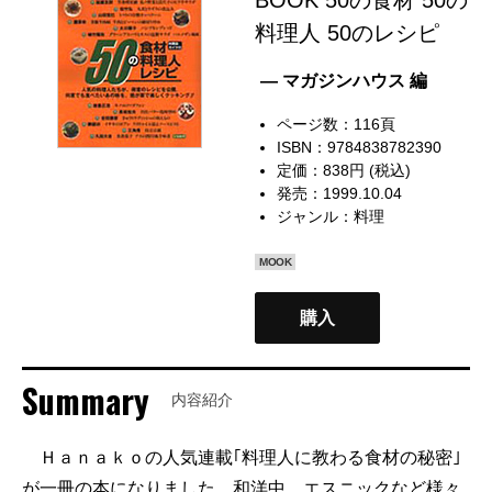
料理人 50のレシピ
— マガジンハウス 編
ページ数：116頁
ISBN：9784838782390
定価：838円 (税込)
発売：1999.10.04
ジャンル：
料理
MOOK
購入
Summary
内容紹介
Ｈａｎａｋｏの人気連載｢料理人に教わる食材の秘密｣
が一冊の本になりました。和洋中、エスニックなど様々