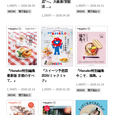
店”へ。大銀座/宮舘
1,580円 — 2026.06.29
1,480円 — 2026.04.21
涼 …』
MOOK
電子版あり
MOOK
電子版あり
1,200円 — 2026.04.28
『Hanako特別編集
『スイーツ予想図
『Hanako特別編集
最新版 京都のすべ
2026/ミャクミャ
今こそ、福島。』
て。』
ク』
1,480円 — 2026.01.19
1,760円 — 2026.02.14
1,200円 — 2026.01.28
MOOK
電子版あり
MOOK
電子版あり