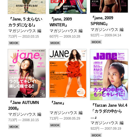
『jane, 2009
『Jane, 5 太らない
『jane, 2009
SPRING』
カラダになる!』
WINTER』
マガジンハウス 編
マガジンハウス 編
マガジンハウス 編
922円 — 2009.04.14
713円 — 2010.03.15
607円 — 2009.10.28
MOOK
MOOK
MOOK
『Jane AUTUMN
『Jane』
『Tarzan Jane Vol.4
2008』
「カラダの中から
マガジンハウス 編
マガジンハウス 編
…』
713円 — 2008.05.29
713円 — 2008.10.15
マガジンハウス 編
MOOK
MOOK
922円 — 2007.09.19
MOOK