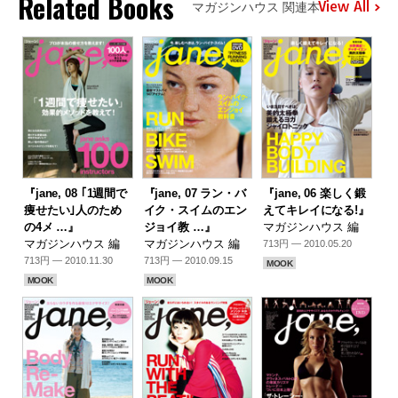
Related Books
View All
マガジンハウス 関連本
『jane, 08 ｢1週間で
『jane, 07 ラン・バ
『jane, 06 楽しく鍛
痩せたい｣人のため
イク・スイムのエン
えてキレイになる!』
の4メ …』
ジョイ教 …』
マガジンハウス 編
マガジンハウス 編
マガジンハウス 編
713円 — 2010.05.20
713円 — 2010.11.30
713円 — 2010.09.15
MOOK
MOOK
MOOK