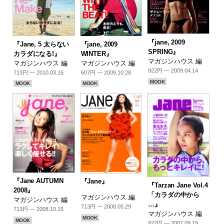
『jane, 2009
『Jane, 5 太らない
『jane, 2009
SPRING』
カラダになる!』
WINTER』
マガジンハウス 編
マガジンハウス 編
マガジンハウス 編
922円 — 2009.04.14
713円 — 2010.03.15
607円 — 2009.10.28
MOOK
MOOK
MOOK
『Jane AUTUMN
『Jane』
『Tarzan Jane Vol.4
2008』
「カラダの中から
マガジンハウス 編
マガジンハウス 編
…』
713円 — 2008.05.29
713円 — 2008.10.15
マガジンハウス 編
MOOK
MOOK
922円 — 2007.09.19