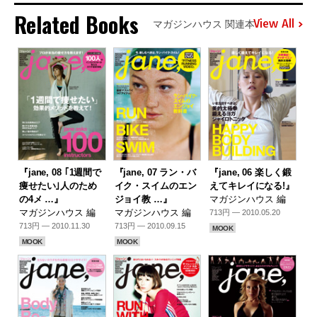
Related Books
View All
マガジンハウス 関連本
『jane, 08 ｢1週間で
『jane, 07 ラン・バ
『jane, 06 楽しく鍛
痩せたい｣人のため
イク・スイムのエン
えてキレイになる!』
の4メ …』
ジョイ教 …』
マガジンハウス 編
マガジンハウス 編
マガジンハウス 編
713円 — 2010.05.20
713円 — 2010.11.30
713円 — 2010.09.15
MOOK
MOOK
MOOK