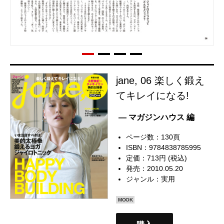
jane, 06 楽しく鍛え
てキレイになる!
— マガジンハウス 編
ページ数：130頁
ISBN：9784838785995
定価：713円 (税込)
発売：2010.05.20
ジャンル：
実用
MOOK