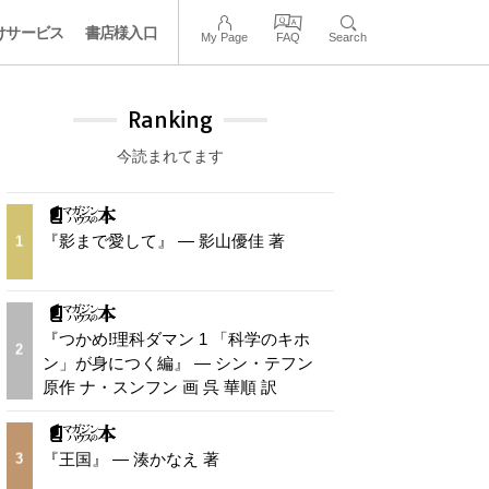
けサービス
書店様入口
My Page
FAQ
Search
Ranking
今読まれてます
『影まで愛して』 — 影山優佳 著
1
『つかめ!理科ダマン 1 「科学のキホ
2
ン」が身につく編』 — シン・テフン
原作 ナ・スンフン 画 呉 華順 訳
『王国』 — 湊かなえ 著
3