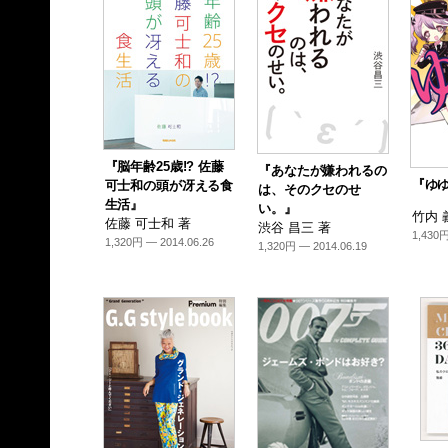
『脳年齢25歳!? 佐藤
『あなたが嫌われるの
『ゆ
可士和の頭が冴える食
は、そのクセのせ
生活』
い。』
竹内 
佐藤 可士和 著
渋谷 昌三 著
1,430円
1,320円 — 2014.06.26
1,320円 — 2014.06.19