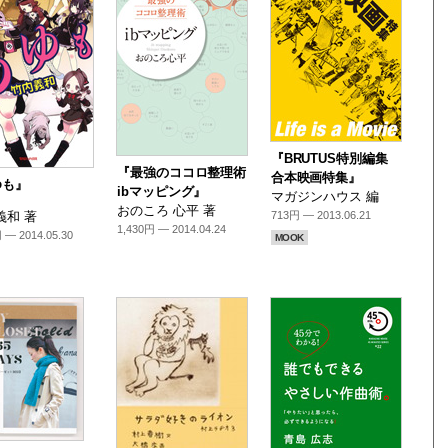
『BRUTUS特別編集
『最強のココロ整理術
合本映画特集』
ゆも』
ibマッピング』
マガジンハウス 編
おのころ 心平 著
義和 著
713円 — 2013.06.21
1,430円 — 2014.04.24
 — 2014.05.30
MOOK