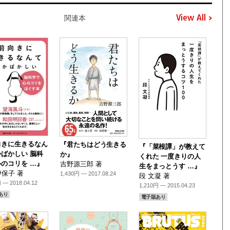
View All
連本
向きに生きるなん
『君たちはどう生きる
『「菜根譚」が教えて
ばかしい 脳科
か』
くれた 一度きりの人
のコリを …』
吉野源三郎 著
生をまっとうす …』
保子 著
1,430円 — 2017.08.24
段 文凝 著
 — 2018.04.12
1,210円 — 2015.04.23
あり
電子版あり