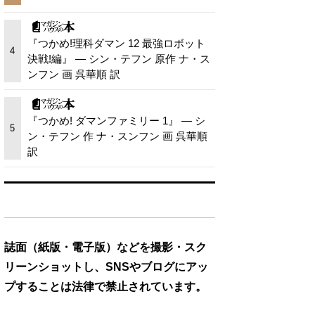
『つかめ!理科ダマン 12 最強ロボット
4
決戦!編』 — シン・テフン 原作 ナ・ス
ンフン 画 呉華順 訳
『つかめ! ダマンファミリー 1』 — シ
5
ン・テフン 作 ナ・スンフン 画 呉華順
訳
誌面（紙版・電子版）などを撮影・スク
リーンショットし、SNSやブログにアッ
プすることは法律で禁止されています。