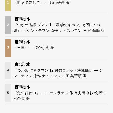
『影まで愛して』 — 影山優佳 著
1
『つかめ!理科ダマン 1 「科学のキホン」が身につく
2
編』 — シン・テフン 原作 ナ・スンフン 画 呉 華順 訳
『王国』 — 湊かなえ 著
3
『つかめ!理科ダマン 12 最強ロボット決戦!編』 — シ
4
ン・テフン 原作 ナ・スンフン 画 呉華順 訳
『たつおねつ』 — ユーフラテス 作 うえ田みお 絵 若井
5
麻奈美 絵