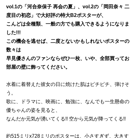
vol.1の「河合奈保子 再会の夏」、vol.2の「岡田奈々 二
度目の初恋」で大好評の特大B2ポスターが、
こんどは全種類、一般の方でも購入できるようになりま
した!!!
この機会を逃せば、二度とないかもしれないポスターの
数々は
早見優さんのファンならぜひ一枚、いや、全部買ってお
部屋の壁に飾ってください。
水着に着替えた彼女の日に焼けた肌はピチピチ、弾けそ
う。
歌に、ドラマに、映画に、勉強に、なんでも一生懸命の
優ちゃんの姿を見ると、
なんだか元気が湧いてくる!! 空から元気が降ってくる!!
約515ミリx728ミリのポスターは、小さすぎず、大きす