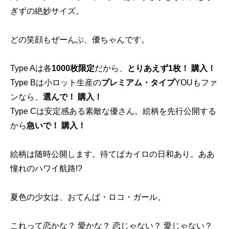
ぎずの絶妙サイズ。
どの笑顔もぜーんぶ、優ちゃんです。
Type Aは各
1000枚限定
だから、
とりあえず1枚！ 購入！
Type Bは小ロット生産の
プレミアム・タイプ
YOUもファ
ンなら、
選んで！ 購入！
Type Cは安定感ある素敵な優さん。絵柄を先行公開する
から
急いで！ 購入！
絵柄は随時公開します。待てばカイロの日和あり。ああ
憧れのハワイ航路!?
夏色の少女は、おてんば・ロコ・ガール。
これって恋かな？ 愛かな？ 恋じゃない？ 愛じゃない？