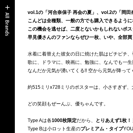
vol.1の「河合奈保子 再会の夏」、vol.2の
こんどは全種類、一般の方でも購入できるようにな
この機会を逃せば、二度とないかもしれないポス
早見優さんのファンならぜひ一枚、いや、全部買
水着に着替えた彼女の日に焼けた肌はピチピチ、
歌に、ドラマに、映画に、勉強に、なんでも一生
なんだか元気が湧いてくる!! 空から元気が降ってく
約515ミリx728ミリのポスターは、小さすぎず
どの笑顔もぜーんぶ、優ちゃんです。
Type Aは各
1000枚限定
だから、
とりあえず1枚！
Type Bは小ロット生産の
プレミアム・タイプ
YO