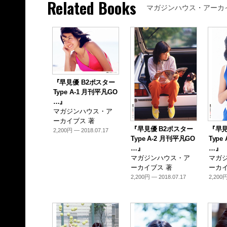
Related Books
マガジンハウス・アーカ
『早見優 B2ポスター
Type A-1 月刊平凡GO
…』
マガジンハウス・ア
ーカイブス 著
『早見優 B2ポスター
『早見
2,200円 — 2018.07.17
Type A-2 月刊平凡GO
Type
…』
…』
マガジンハウス・ア
マガ
ーカイブス 著
ーカイ
2,200円 — 2018.07.17
2,200円