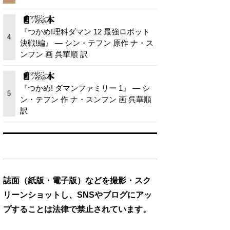
『つかめ!理科ダマン 12 最強ロボット
4
決戦!編』 — シン・テフン 原作 ナ・ス
ンフン 画 呉華順 訳
『つかめ! ダマンファミリー 1』 — シ
5
ン・テフン 作 ナ・スンフン 画 呉華順
訳
誌面（紙版・電子版）などを撮影・スク
リーンショットし、SNSやブログにアッ
プすることは法律で禁止されています。