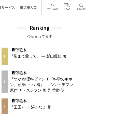
けサービス
書店様入口
My Page
FAQ
Search
Ranking
今読まれてます
『影まで愛して』 — 影山優佳 著
1
『つかめ!理科ダマン 1 「科学のキホ
2
ン」が身につく編』 — シン・テフン
原作 ナ・スンフン 画 呉 華順 訳
『王国』 — 湊かなえ 著
3