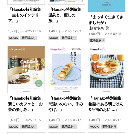
『Hanako特別編集
『Hanako特別編集
一生ものインテリ
温泉と、癒しの
『まっすぐ生きてき
ア。』
旅。』
ましたが』
山崎怜奈 著
1,580円 — 2025.12.16
1,480円 — 2025.12.03
1,980円 — 2025.09.25
MOOK
電子版あり
MOOK
電子版あり
電子版あり
『Hanako特別編集
『Hanako特別編集
『Hanako特別編集
新しいカフェと、お
間違いのない、手み
物語のある朝ごはん
茶の楽しみ。』
やげ。』
&至福のおに …』
1,480円 — 2025.07.15
1,480円 — 2025.06.17
1,480円 — 2025.05.12
MOOK
電子版あり
MOOK
電子版あり
MOOK
電子版あり