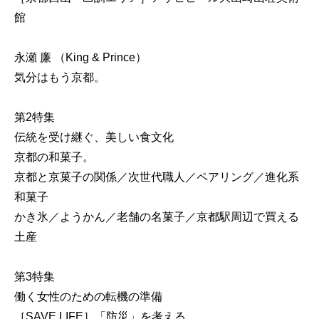
館
永瀬 廉 （King & Prince）
気分はもう京都。
第2特集
伝統を受け継ぐ、美しい食文化
京都の和菓子。
京都と京菓子の関係／次世代職人／ペアリング／進化系
和菓子
かき氷／ようかん／老舗の名菓子／京都駅周辺で買える
土産
第3特集
働く女性のための転機の準備
［SAVE LIFE］「防災」を考える