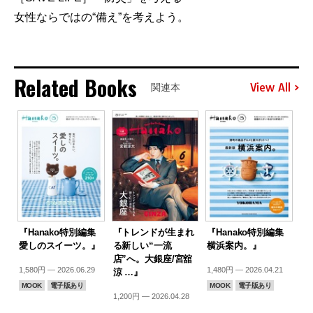
女性ならではの“備え”を考えよう。
Related Books
View All
関連本
『Hanako特別編集
『トレンドが生まれ
『Hanako特別編集
愛しのスイーツ。』
る新しい“一流
横浜案内。』
店”へ。大銀座/宮舘
1,580円 — 2026.06.29
1,480円 — 2026.04.21
涼 …』
MOOK
電子版あり
MOOK
電子版あり
1,200円 — 2026.04.28