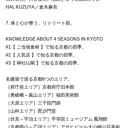
HAL KUZUYA／倉木麻衣
7. 体と心が整う、リトリート宿。
KNOWLEDGE ABOUT 4 SEASONS IN KYOTO
#1【 ご当地食材 】で知る京都の四季。
#2【 人気店 】で知る京都の四季。
#3【 神社仏閣 】で知る京都の四季。
名建築で巡る京都6つのエリア。
［府庁前エリア］京都府庁旧本館
［奥嵯峨～嵐山エリア］福田美術館
［大原エリア］三千院門跡
［山科エリア］毘沙門堂
［伏見～宇治エリア］平等院ミュージアム 鳳翔館
［京都西山～乙訓エリア］アサヒビール大山崎山荘美術