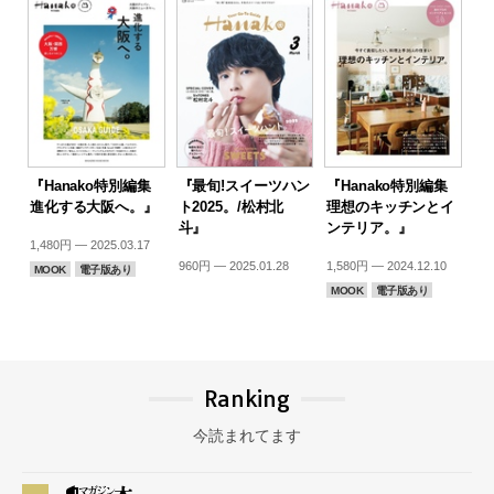
『Hanako特別編集
『最旬!スイーツハン
『Hanako特別編集
進化する大阪へ。』
ト2025。/松村北
理想のキッチンとイ
斗』
ンテリア。』
1,480円 — 2025.03.17
960円 — 2025.01.28
1,580円 — 2024.12.10
MOOK
電子版あり
MOOK
電子版あり
Ranking
今読まれてます