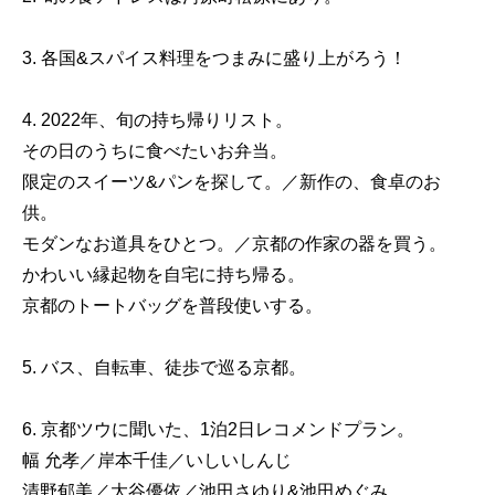
3. 各国&スパイス料理をつまみに盛り上がろう！
4. 2022年、旬の持ち帰りリスト。
その日のうちに食べたいお弁当。
限定のスイーツ&パンを探して。／新作の、食卓のお
供。
モダンなお道具をひとつ。／京都の作家の器を買う。
かわいい縁起物を自宅に持ち帰る。
京都のトートバッグを普段使いする。
5. バス、自転車、徒歩で巡る京都。
6. 京都ツウに聞いた、1泊2日レコメンドプラン。
幅 允孝／岸本千佳／いしいしんじ
清野郁美／大谷優依／池田さゆり&池田めぐみ