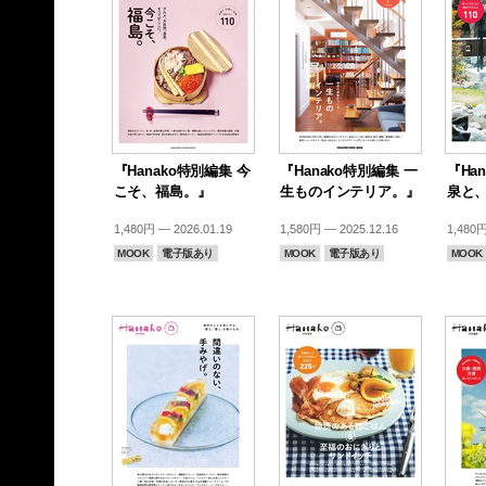
『Hanako特別編集 今
『Hanako特別編集 一
『Ha
こそ、福島。』
生ものインテリア。』
泉と
1,480円 — 2026.01.19
1,580円 — 2025.12.16
1,480円
MOOK
電子版あり
MOOK
電子版あり
MOOK