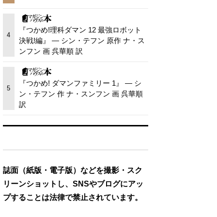
『つかめ!理科ダマン 12 最強ロボット
4
決戦!編』 — シン・テフン 原作 ナ・ス
ンフン 画 呉華順 訳
『つかめ! ダマンファミリー 1』 — シ
5
ン・テフン 作 ナ・スンフン 画 呉華順
訳
誌面（紙版・電子版）などを撮影・スク
リーンショットし、SNSやブログにアッ
プすることは法律で禁止されています。