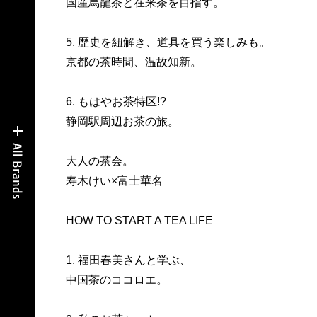
国産烏龍茶と在来茶を目指す。
5. 歴史を紐解き、道具を買う楽しみも。
京都の茶時間、温故知新。
6. もはやお茶特区!?
静岡駅周辺お茶の旅。
大人の茶会。
寿木けい×富士華名
HOW TO START A TEA LIFE
1. 福田春美さんと学ぶ、
中国茶のココロエ。