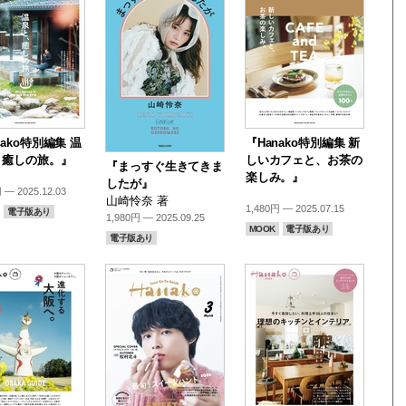
nako特別編集 温
『Hanako特別編集 新
、癒しの旅。』
しいカフェと、お茶の
『まっすぐ生きてきま
楽しみ。』
したが』
 — 2025.12.03
山崎怜奈 著
1,480円 — 2025.07.15
電子版あり
1,980円 — 2025.09.25
MOOK
電子版あり
電子版あり