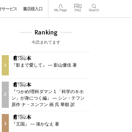
けサービス
書店様入口
My Page
FAQ
Search
Ranking
今読まれてます
『影まで愛して』 — 影山優佳 著
1
『つかめ!理科ダマン 1 「科学のキホ
2
ン」が身につく編』 — シン・テフン
原作 ナ・スンフン 画 呉 華順 訳
『王国』 — 湊かなえ 著
3