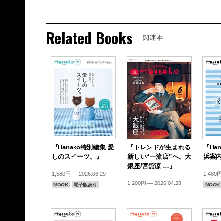
Related Books
関連本
『Hanako特別編集 愛
『トレンドが生まれる
『Ha
しのスイーツ。』
新しい“一流店”へ。大
浜案
銀座/宮舘涼 …』
1,580円 — 2026.06.29
1,480円
1,200円 — 2026.04.28
MOOK
電子版あり
MOOK