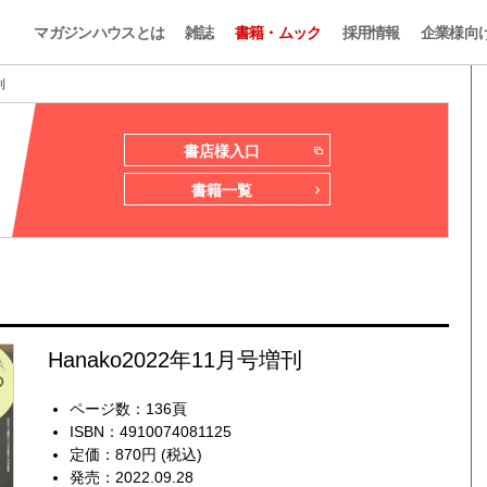
マガジンハウスとは
雑誌
書籍・ムック
採用情報
企業様向
刊
書店様入口
書籍一覧
刊
Hanako2022年11月号増刊
ページ数：136頁
ISBN：4910074081125
定価：870円 (税込)
発売：2022.09.28