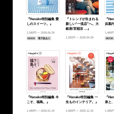
『Hanako特別編集 愛
『トレンドが生まれる
『Ha
しのスイーツ。』
新しい“一流店”へ。大
浜案
銀座/宮舘涼 …』
1,580円 — 2026.06.29
1,480円
1,200円 — 2026.04.28
MOOK
電子版あり
MOOK
『Hanako特別編集 今
『Hanako特別編集 一
『Ha
こそ、福島。』
生ものインテリア。』
泉と
1,480円 — 2026.01.19
1,580円 — 2025.12.16
1,480円