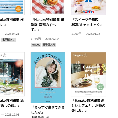
nako特別編集 横
『Hanako特別編集 最
『スイーツ予想図
内。』
新版 京都のすべ
2026/ミャクミャク』
て。』
 — 2026.04.21
1,200円 — 2026.01.28
1,760円 — 2026.02.14
電子版あり
MOOK
電子版あり
nako特別編集 温
『Hanako特別編集 新
、癒しの旅。』
しいカフェと、お茶の
『まっすぐ生きてきま
楽しみ。』
したが』
 — 2025.12.03
山崎怜奈 著