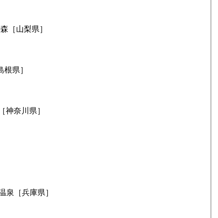
］
の森［山梨県］
［島根県］
凛門［神奈川県］
温泉［兵庫県］