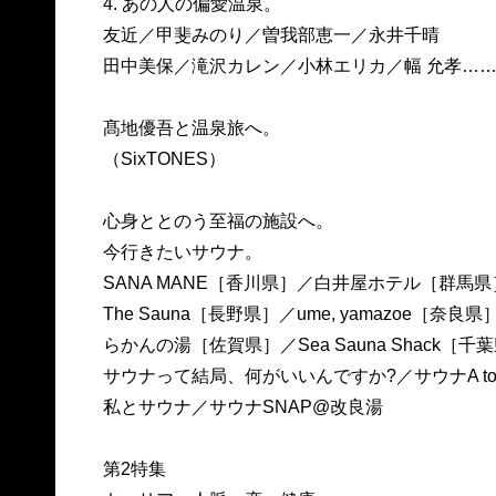
4. あの人の偏愛温泉。
友近／甲斐みのり／曽我部恵一／永井千晴
田中美保／滝沢カレン／小林エリカ／幅 允孝…
髙地優吾と温泉旅へ。
（SixTONES）
心身ととのう至福の施設へ。
今行きたいサウナ。
SANA MANE［香川県］／白井屋ホテル［群馬県
The Sauna［長野県］／ume, yamazoe［奈良県
らかんの湯［佐賀県］／Sea Sauna Shack［千
サウナって結局、何がいいんですか?／サウナA to
私とサウナ／サウナSNAP@改良湯
第2特集