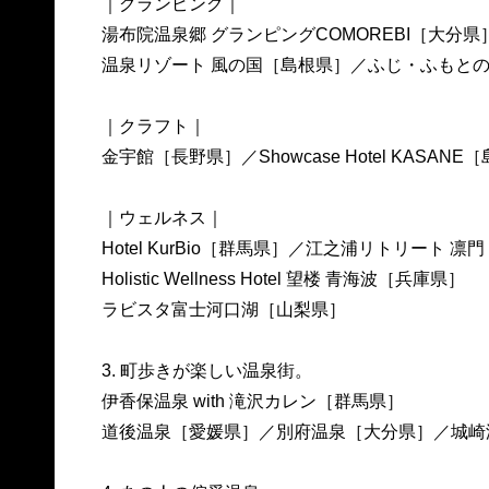
｜グランピング｜
湯布院温泉郷 グランピングCOMOREBI［大分県
温泉リゾート 風の国［島根県］／ふじ・ふもと
｜クラフト｜
金宇館［長野県］／Showcase Hotel KASANE
｜ウェルネス｜
Hotel KurBio［群馬県］／江之浦リトリート 
Holistic Wellness Hotel 望楼 青海波［兵庫県］
ラビスタ富士河口湖［山梨県］
3. 町歩きが楽しい温泉街。
伊香保温泉 with 滝沢カレン［群馬県］
道後温泉［愛媛県］／別府温泉［大分県］／城崎