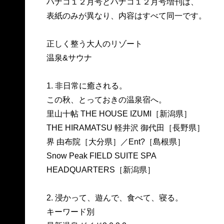
ハナコ１２月号とハナコ１２月号増刊は、
表紙のみが異なり、内容はすべて同一です。
正しく整う大人のリゾート
温泉&サウナ
1. 非日常に癒される。
この秋、とっておきの温泉宿へ。
里山十帖 THE HOUSE IZUMI［新潟県］
THE HIRAMATSU 軽井沢 御代田［長野県］
界 由布院［大分県］／Ent?［島根県］
Snow Peak FIELD SUITE SPA
HEADQUARTERS［新潟県］
2. 浸かって、遊んで、食べて、寝る。
キーワード別