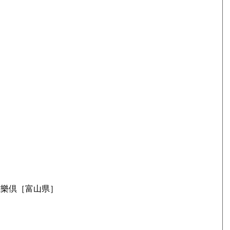
］
］
雅樂倶［富山県］