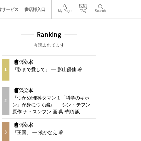
けサービス
書店様入口
My Page
FAQ
Search
Ranking
今読まれてます
『影まで愛して』 — 影山優佳 著
1
『つかめ!理科ダマン 1 「科学のキホ
2
ン」が身につく編』 — シン・テフン
原作 ナ・スンフン 画 呉 華順 訳
『王国』 — 湊かなえ 著
3