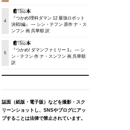
『つかめ!理科ダマン 12 最強ロボット
4
決戦!編』 — シン・テフン 原作 ナ・ス
ンフン 画 呉華順 訳
『つかめ! ダマンファミリー 1』 — シ
5
ン・テフン 作 ナ・スンフン 画 呉華順
訳
誌面（紙版・電子版）などを撮影・スク
リーンショットし、SNSやブログにアッ
プすることは法律で禁止されています。