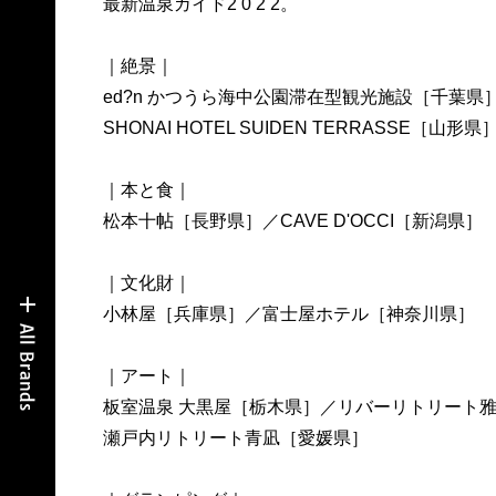
最新温泉ガイド2 0 2 2。
｜絶景｜
ed?n かつうら海中公園滞在型観光施設［千葉県
SHONAI HOTEL SUIDEN TERRASSE［山形県
｜本と食｜
松本十帖［長野県］／CAVE D'OCCI［新潟県］
｜文化財｜
小林屋［兵庫県］／富士屋ホテル［神奈川県］
｜アート｜
板室温泉 大黒屋［栃木県］／リバーリトリート
瀬戸内リトリート青凪［愛媛県］