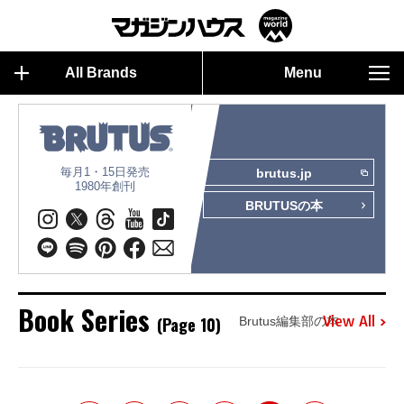
All Brands
Menu
毎月1・15日発売
brutus.jp
1980年創刊
BRUTUSの本
Book Series
(Page 10)
View All
Brutus編集部の本