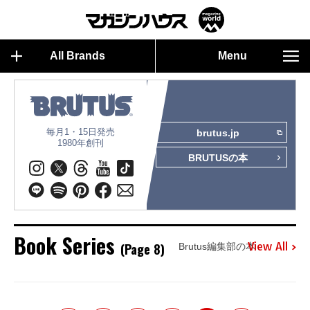
All Brands
Menu
毎月1・15日発売
brutus.jp
1980年創刊
BRUTUSの本
Book Series
(Page 8)
View All
Brutus編集部の本