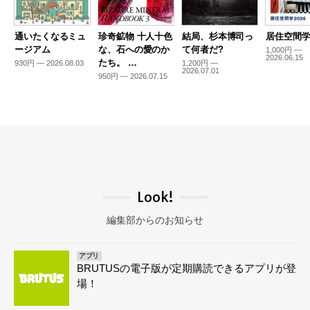
通いたくなるミュ
珍奇鉱物 十人十色
結局、杉本博司っ
居住空間学2
ージアム
な、石への愛のか
て何者だ?
1,000円 —
2026.06.15
たち。 …
930円 — 2026.08.03
1,200円 —
2026.07.01
950円 — 2026.07.15
Look!
編集部からのお知らせ
アプリ
BRUTUSの電子版が定期購読できるアプリが登
場！