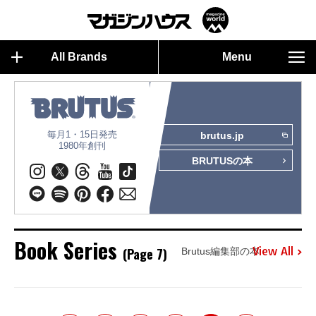
All Brands
Menu
毎月1・15日発売
brutus.jp
1980年創刊
BRUTUSの本
Book Series
(Page 7)
View All
Brutus編集部の本