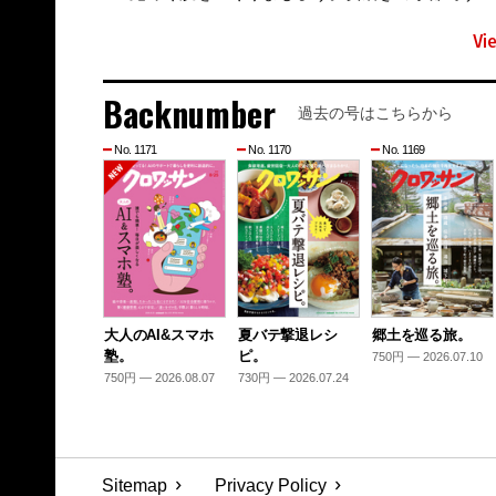
Vi
Backnumber
過去の号はこちらから
No. 1171
No. 1170
No. 1169
大人のAI&スマホ
夏バテ撃退レシ
郷土を巡る旅。
塾。
ピ。
750円 — 2026.07.10
750円 — 2026.08.07
730円 — 2026.07.24
Sitemap
Privacy Policy