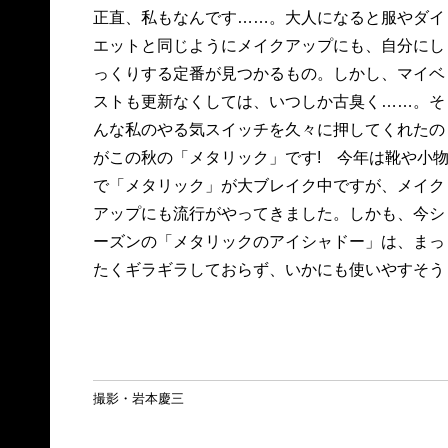
正直、私もなんです……。大人になると服やダイ
目の下の目尻よりにちょっと入れれば、メタリッ
エットと同じようにメイクアップにも、自分にし
クがレフ板のように光を集めて、目尻はもちろん
っくりする定番が見つかるもの。しかし、マイベ
頬までキュッと上がって見えます。私は「メタリ
ストも更新なくしては、いつしか古臭く……。そ
ックのアイシャドー」で、目元を最新バージョン
んな私のやる気スイッチを久々に押してくれたの
がこの秋の「メタリック」です! 今年は靴や小
で「メタリック」が大ブレイク中ですが、メイク
アップにも流行がやってきました。しかも、今シ
ーズンの「メタリックのアイシャドー」は、まっ
たくギラギラしておらず、いかにも使いやすそう
撮影・岩本慶三