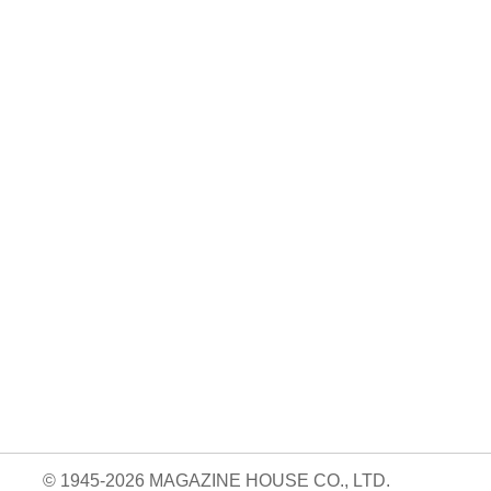
No. 1164
No. 1163
No. 1162
るお金
ラクになるごはん
大人の外遊び。
転ばない! 疲れな
。
づくり。
い! 体幹の作り
730円 — 2026.04.10
方。
05.09
730円 — 2026.04.24
730円 — 2026.03.25
© 1945-2026 MAGAZINE HOUSE CO., LTD.