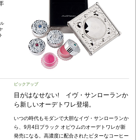
年
ル
ヤ
ト
ピックアップ
目がはなせない! イヴ・サンローランか
ら新しいオーデトワレ登場。
いつの時代もモダンで大胆なイヴ・サンローランか
ら、9月4日ブラック オピウムのオーデトワレが新
発売になる。高濃度に配合されたビターなコーヒー