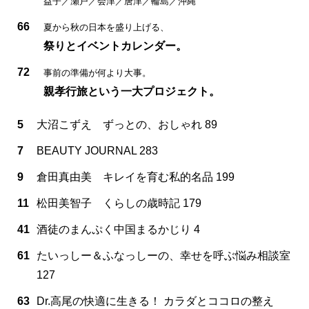
益子／瀬戸／会津／唐津／輪島／沖縄
66
夏から秋の日本を盛り上げる、
祭りとイベントカレンダー。
72
事前の準備が何より大事。
親孝行旅という一大プロジェクト。
5
大沼こずえ ずっとの、おしゃれ 89
7
BEAUTY JOURNAL 283
9
倉田真由美 キレイを育む私的名品 199
11
松田美智子 くらしの歳時記 179
41
酒徒のまんぷく中国まるかじり 4
61
たいっしー＆ふなっしーの、幸せを呼ぶ悩み相談室
127
63
Dr.高尾の快適に生きる！ カラダとココロの整え