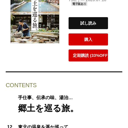
電子版あり
試し読み
購入
定期購読 (33%OFF)
CONTENTS
手仕事、伝承の味、湯治…
郷土を巡る旅。
12
東北の温泉を遥か巡って