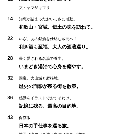
文・ヤマザキマリ
14
知恵が詰まったおいしさに感動。
和歌山・宮城、郷土の味を訪ねて。
22
いざ、あの銘酒を仕込む蔵元へ！
利き酒も至福、大人の酒蔵巡り。
28
長く愛される名湯で養生。
いまどき湯治で心身を癒やす。
32
国宝、犬山城と彦根城。
歴史の面影が残る街を散策。
36
感動をイラストでおすそわけ。
記憶に残る、最高の目的地。
43
保存版
日本の手仕事を巡る旅。