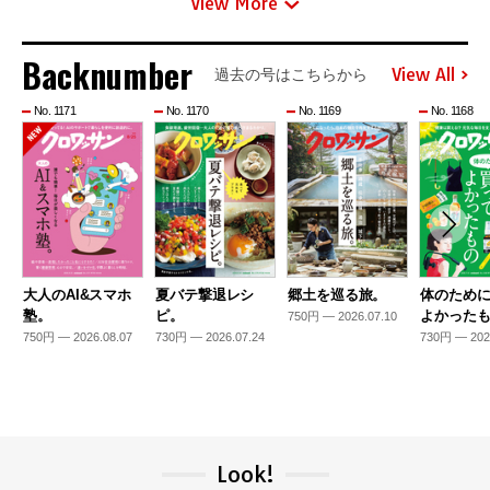
View More
Backnumber
View All
過去の号はこちらから
No. 1171
No. 1170
No. 1169
No. 1168
大人のAI&スマホ
夏バテ撃退レシ
郷土を巡る旅。
体のため
塾。
ピ。
よかった
750円 — 2026.07.10
750円 — 2026.08.07
730円 — 2026.07.24
730円 — 202
Look!