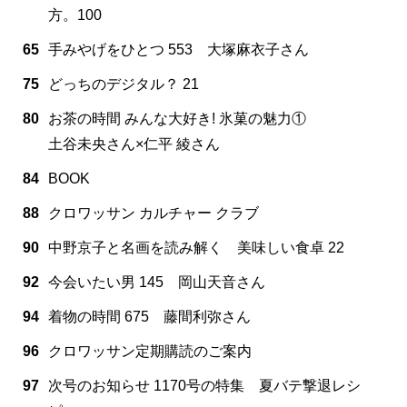
方。100
65
手みやげをひとつ 553 大塚麻衣子さん
75
どっちのデジタル？ 21
80
お茶の時間 みんな大好き! 氷菓の魅力①
土谷未央さん×仁平 綾さん
84
BOOK
88
クロワッサン カルチャー クラブ
90
中野京子と名画を読み解く 美味しい食卓 22
92
今会いたい男 145 岡山天音さん
94
着物の時間 675 藤間利弥さん
96
クロワッサン定期購読のご案内
97
次号のお知らせ 1170号の特集 夏バテ撃退レシ