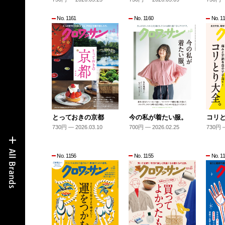
No. 1161
No. 1160
No. 1
とっておきの京都
今の私が着たい服。
コリ
730円 — 2026.03.10
700円 — 2026.02.25
730円 —
No. 1156
No. 1155
No. 1