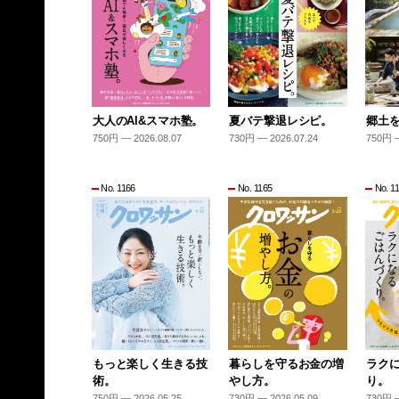
大人のAI&スマホ塾。
夏バテ撃退レシピ。
郷土
750円 — 2026.08.07
730円 — 2026.07.24
750円 —
No. 1166
No. 1165
No. 1
もっと楽しく生きる技
暮らしを守るお金の増
ラク
術。
やし方。
り。
750円 — 2026.05.25
730円 — 2026.05.09
730円 —