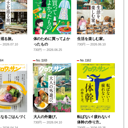
を巡る旅。
体のために買ってよか
生活を楽しむ家。
ったもの
 2026.07.10
730円 — 2026.06.10
730円 — 2026.06.25
164
No. 1163
No. 1162
になるごはんづく
大人の外遊び。
転ばない! 疲れない!
体幹の作り方。
730円 — 2026.04.10
 2026.04.24
730円 — 2026.03.25