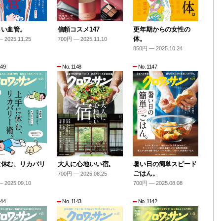
しい血管。
信頼コスメ147
更年期からの女性の
体。
 2025.11.25
700円 — 2025.11.10
850円 — 2025.10.24
149
No. 1148
No. 1147
に休む、リカバリ
大人に心地いい宿。
暑い日の簡単スピード
。
ごはん。
700円 — 2025.08.25
 2025.09.10
700円 — 2025.08.08
144
No. 1143
No. 1142