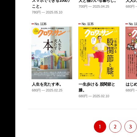
スマホでできる100の
犬と猫のいる暮らし。
大人
こと。
700円 — 2025.04.25
680円 —
780円 — 2025.05.10
No. 1136
No. 1135
No. 1
人生を充たす本。
一生歩ける 股関節と
はじ
膝。
680円 — 2025.02.25
680円 —
680円 — 2025.02.10
1
2
3