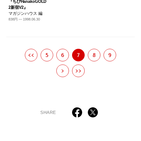
『ちびHanakoGOLD
2新宿V2』
マガジンハウス 編
838円 — 1998.06.30
<<
5
6
7
8
9
>
>>
SHARE