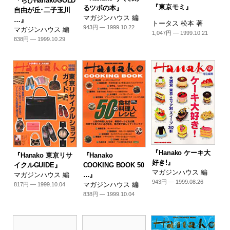
『ちびHanakoGOLD
『東京モミ』
るツボの本』
自由が丘･二子玉川
マガジンハウス 編
…』
トータス 松本 著
943円 — 1999.10.22
マガジンハウス 編
1,047円 — 1999.10.21
838円 — 1999.10.29
『Hanako ケーキ大
『Hanako 東京リサ
『Hanako
好き!』
イクルGUIDE』
COOKING BOOK 50
マガジンハウス 編
マガジンハウス 編
…』
943円 — 1999.08.26
マガジンハウス 編
817円 — 1999.10.04
838円 — 1999.10.04