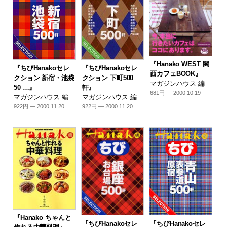
『Hanako WEST 関
『ちびHanakoセレ
『ちびHanakoセレ
西カフェBOOK』
クション 新宿・池袋
クション 下町500
マガジンハウス 編
50 …』
軒』
681円 — 2000.10.19
マガジンハウス 編
マガジンハウス 編
922円 — 2000.11.20
922円 — 2000.11.20
『Hanako ちゃんと
『ちびHanakoセレ
『ちびHanakoセレ