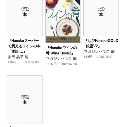
『Hanakoスーパー
『ちびHanakoGOLD
で買えるワインの本
1銀座V2』
『Hanakoワインの
「改訂 …』
マガジンハウス 編
肴 Wine Book2』
友田 晶子 編
838円 — 1998.06.30
マガジンハウス 編
1,047円 — 1998.07.08
1,047円 — 1998.07.08