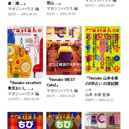
マガジンハウス 編
官山 …』
倉・湘 …』
607円 — 2001.04.20
マガジンハウス 編
マガジンハウス 編
922円 — 2001.06.20
922円 — 2001.06.20
『Hanako 山本令菜
『Hanako WEST
『Hanako excellent
の0学占い 21世紀開
Cafe2』
東京おいし …』
…』
マガジンハウス 編
マガジンハウス 編
山本 令菜 監修
681円 — 2001.03.22
1,047円 — 2001.04.06
838円 — 2000.12.11