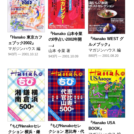
『Hanako 山本令菜
『Hanako 東京カフ
『Hanako WEST グ
の0学占い2002年開
ェブック2002』
ルメブック』
…』
マガジンハウス 編
マガジンハウス 編
山本 令菜 著
943円 — 2001.10.12
880円 — 2001.08.20
943円 — 2001.10.09
『Hanako USA
『ちびHanakoセレ
『ちびHanakoセレ
BOOK』
クション 恵比寿・代
クション 横浜・鎌