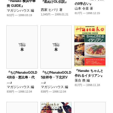
『Hanako 横浜中華
『底ぬけOL伝説』
の0学占い』
街 GUIDE』
山本 令菜 著
西家 ヒバリ 著
マガジンハウス 編
817円 — 1998.12.15
1,045円 — 1999.01.21
922円 — 1999.03.19
『Hanako ちゃんと
『ちびHanakoGOLD
『ちびHanakoGOLD
作れるイタリアン』
4渋谷・恵比寿・代
5吉祥寺・下北沢V
落合 務 編
…』
…』
817円 — 1998.11.18
マガジンハウス 編
マガジンハウス 編
838円 — 1998.12.04
838円 — 1998.12.04