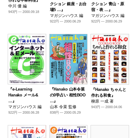
作れる中華料理』
クション 銀座・お台
クション 青山・原
中川 優 編
場5 …』
宿・表 …』
943円 — 2000.09.18
マガジンハウス 編
マガジンハウス 編
922円 — 2000.06.29
922円 — 2000.06.29
『e-Learning
『Hanako 山本令菜
『Hanako ちゃんと
Hanako メール&
の0学占い 相性BOO
作れる和食』
…』
…』
柳原 一成 著
マガジンハウス 編
山本 令菜 監修
943円 — 2000.04.06
922円 — 2000.06.28
838円 — 2000.05.29