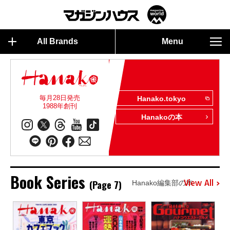
All Brands
Menu
毎月28日発売
Hanako.tokyo
1988年創刊
Hanakoの本
Book Series
(Page 7)
View All
Hanako編集部の本