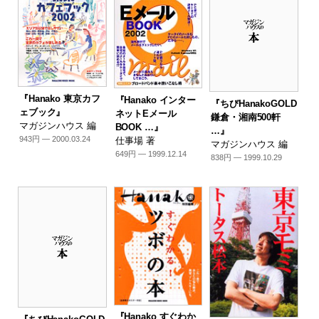
『Hanako 東京カフ
『Hanako インター
『ちびHanakoGOLD
ェブック』
ネットEメール
鎌倉・湘南500軒
マガジンハウス 編
BOOK …』
…』
943円 — 2000.03.24
仕事場 著
マガジンハウス 編
649円 — 1999.12.14
838円 — 1999.10.29
『Hanako すぐわか