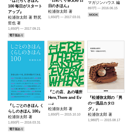
『日めくり弥太郎 日
『はたらくきほん
マガジンハウス 編
日のきほん』
100 毎日がスタート
897円 — 2016.06.15
松浦弥太郎 著
アップ』
MOOK
松浦弥太郎 著 野尻
1,650円 — 2017.03.01
哲也 著
1,650円 — 2017.09.21
電子版あり
『この店、あの場所
『松浦弥太郎の「男
Here,There and Ev
の一流品カタロ
…』
『しごとのきほん く
グ」』
松浦弥太郎 著
らしのきほん 100』
松浦弥太郎 著
1,650円 — 2015.10.10
松浦弥太郎 著
1,980円 — 2015.08.17
1,650円 — 2016.03.31
電子版あり