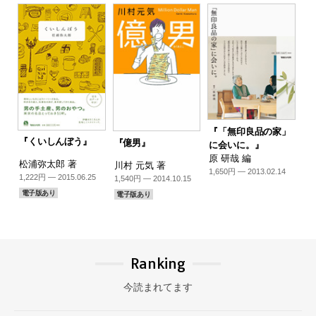
『「無印良品の家」
『くいしんぼう』
『億男』
に会いに。』
原 研哉 編
松浦弥太郎 著
川村 元気 著
1,650円 — 2013.02.14
1,222円 — 2015.06.25
1,540円 — 2014.10.15
電子版あり
電子版あり
Ranking
今読まれてます