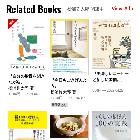
Related Books
View All
松浦弥太郎 関連本
『美味しいコーヒー
『自分の足音を聞き
と新しい習慣。』
『今日もごきげんよ
ながら』
う』
松浦弥太郎 著
850円 — 2022.04.27
松浦弥太郎 著
1,760円 — 2026.08.20
1,540円 — 2022.06.09
電子版あり