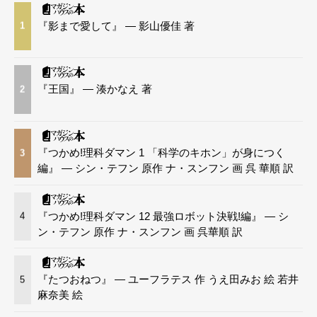
『影まで愛して』 — 影山優佳 著
1
『王国』 — 湊かなえ 著
2
『つかめ!理科ダマン 1 「科学のキホン」が身につく
3
編』 — シン・テフン 原作 ナ・スンフン 画 呉 華順 訳
『つかめ!理科ダマン 12 最強ロボット決戦!編』 — シ
4
ン・テフン 原作 ナ・スンフン 画 呉華順 訳
『たつおねつ』 — ユーフラテス 作 うえ田みお 絵 若井
5
麻奈美 絵