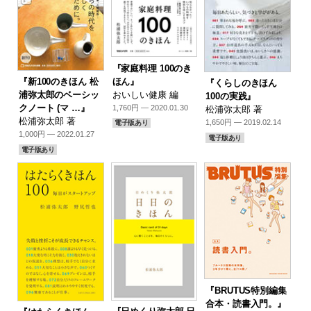
『家庭料理 100のき
ほん』
『新100のきほん 松
『くらしのきほん
おいしい健康 編
浦弥太郎のベーシッ
100の実践』
クノート (マ …』
1,760円 — 2020.01.30
松浦弥太郎 著
松浦弥太郎 著
1,650円 — 2019.02.14
電子版あり
1,000円 — 2022.01.27
電子版あり
電子版あり
『BRUTUS特別編集
合本・読書入門。』