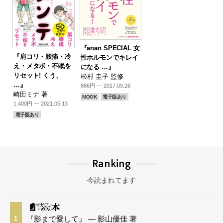
『anan SPECIAL 女
『肩コリ・腰痛・冷
性ホルモンでキレイ
え・メタボ・不眠を
になる …』
リセット! くう、
松村 圭子 監修
…』
866円 — 2017.09.26
崎田ミナ 著
MOOK
電子版あり
1,400円 — 2021.05.13
電子版あり
Ranking
今読まれてます
『影まで愛して』 — 影山優佳 著
1