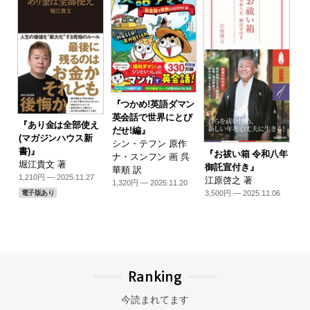
『つかめ!英語ダマン
英会話で世界にとび
『あり金は全部使え
だせ!編』
(マガジンハウス新
シン・テフン 原作
書)』
『お祓い箱 令和八年
ナ・スンフン 画 呉
堀江貴文 著
御託宣付き』
華順 訳
1,210円 — 2025.11.27
江原啓之 著
1,320円 — 2025.11.20
3,500円 — 2025.11.06
電子版あり
Ranking
今読まれてます