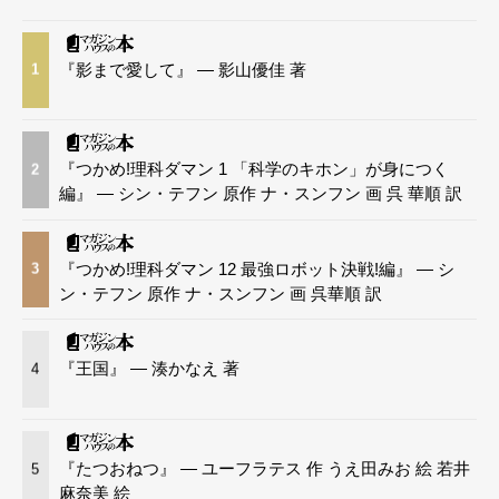
『影まで愛して』 — 影山優佳 著
1
『つかめ!理科ダマン 1 「科学のキホン」が身につく
2
編』 — シン・テフン 原作 ナ・スンフン 画 呉 華順 訳
『つかめ!理科ダマン 12 最強ロボット決戦!編』 — シ
3
ン・テフン 原作 ナ・スンフン 画 呉華順 訳
『王国』 — 湊かなえ 著
4
『たつおねつ』 — ユーフラテス 作 うえ田みお 絵 若井
5
麻奈美 絵