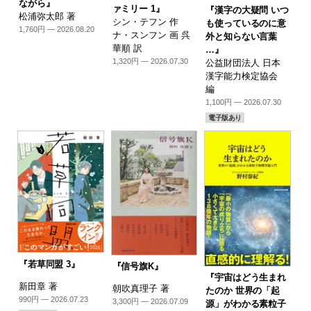
ながら』
ァミリー 1』
『漢字の大疑問 いつ
松浦弥太郎 著
シン・テフン 作
も使っているのに意
1,760円 — 2026.08.20
ナ・スンフン 画 呉
外と知らない言葉
華順 訳
…』
1,320円 — 2026.07.30
公益財団法人 日本
漢字能力検定協会
編
1,100円 — 2026.07.30
電子版あり
『若草同盟 3』
『信号旗K』
『宇宙はどう生まれ
新田章 著
朝吹真理子 著
たのか 世界の「起
990円 — 2026.07.23
3,300円 — 2026.07.09
源」がわかる素粒子