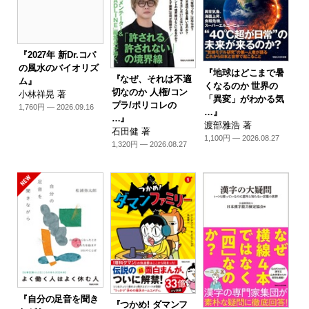
『2027年 新Dr.コパ
の風水のバイオリズ
『地球はどこまで暑
『なぜ、それは不適
ム』
くなるのか 世界の
切なのか 人権/コン
小林祥晃 著
「異変」がわかる気
プラ/ポリコレの
1,760円 — 2026.09.16
…』
…』
渡部雅浩 著
石田健 著
1,100円 — 2026.08.27
1,320円 — 2026.08.27
『自分の足音を聞き
『つかめ! ダマンフ