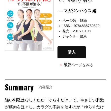
— マガジンハウス 編
ページ数：68頁
ISBN：9784838750320
発売：2015.10.08
ジャンル：
健康
購入
紙版ページをみる
Summary
内容紹介
強い刺激はなし！ただ「ゆらすだけ」で、やさしい刺激
が筋肉をほぐし、カラダの不調を治すのが「ゆらすだけ