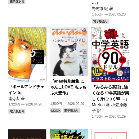
電子版あり
…』
野村泰紀 著
1,100円 — 2026.05.28
電子版あり
『anan特別編集 に
『ボールアンドチェ
『みるみる英語に強
ゃんこLOVE もふも
イン 5』
くなる 中学英語が楽
ふ大豊作』
南Q太 著
しく身につく90 …』
1,500円 — 2026.02.20
Mr.Sun 著 小笠原藤
1,320円 — 2026.04.28
子 訳
MOOK
電子版あり
電子版あり
1,430円 — 2026.01.29