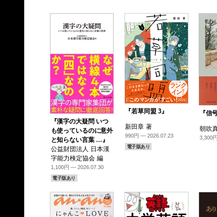
『若草同盟 3』
『信
『漢字の大疑問 いつ
新田章 著
朝吹真
も使っているのに意外
990円 — 2026.07.23
3,300円
と知らない言葉 …』
電子版あり
公益財団法人 日本漢
字能力検定協会 編
1,100円 — 2026.07.30
電子版あり