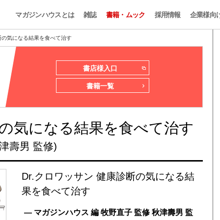
マガジンハウスとは
雑誌
書籍・ムック
採用情報
企業様向
診断の気になる結果を食べて治す
書店様入口
書籍一覧
診断の気になる結果を食べて治す
津壽男 監修)
Dr.クロワッサン 健康診断の気になる結
果を食べて治す
— マガジンハウス 編 牧野直子 監修 秋津壽男 監