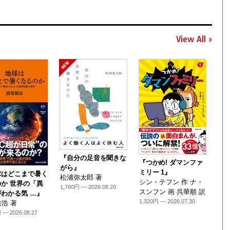
View All
『自分の足音を聞きな
『つかめ! ダマンファ
がら』
ミリー 1』
球はどこまで暑く
松浦弥太郎 著
シン・テフン 作 ナ・
か 世界の「異
1,760円 — 2026.08.20
スンフン 画 呉華順 訳
わかる気 …』
1,320円 — 2026.07.30
浩 著
 — 2026.08.27