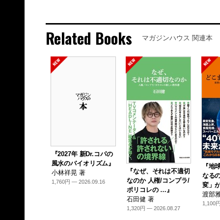
Related Books
マガジンハウス 関連本
『2027年 新Dr.コパの
風水のバイオリズム』
『地
『なぜ、それは不適切
小林祥晃 著
なるの
なのか 人権/コンプラ/
1,760円 — 2026.09.16
変」が
ポリコレの …』
渡部雅
石田健 著
1,100円
1,320円 — 2026.08.27