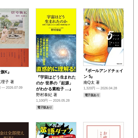
『ボールアンドチェイ
号旗K』
ン 5』
『宇宙はどう生まれた
理子 著
南Q太 著
のか 世界の「起源」
 — 2026.07.09
1,320円 — 2026.04.28
がわかる素粒子 …』
野村泰紀 著
電子版あり
1,100円 — 2026.05.28
電子版あり