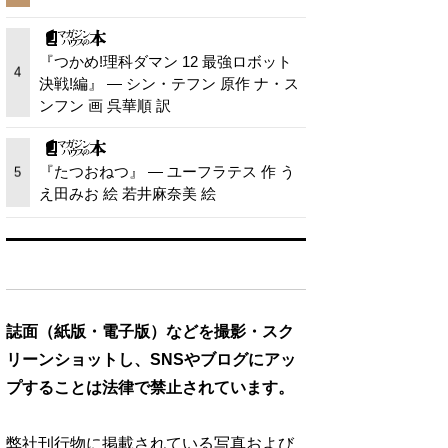
『つかめ!理科ダマン 12 最強ロボット
4
決戦!編』 — シン・テフン 原作 ナ・ス
ンフン 画 呉華順 訳
『たつおねつ』 — ユーフラテス 作 う
5
え田みお 絵 若井麻奈美 絵
誌面（紙版・電子版）などを撮影・スク
リーンショットし、SNSやブログにアッ
プすることは法律で禁止されています。
弊社刊行物に掲載されている写真および