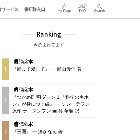
けサービス
書店様入口
My Page
FAQ
Search
Ranking
今読まれてます
『影まで愛して』 — 影山優佳 著
1
『つかめ!理科ダマン 1 「科学のキホ
2
ン」が身につく編』 — シン・テフン
原作 ナ・スンフン 画 呉 華順 訳
『王国』 — 湊かなえ 著
3