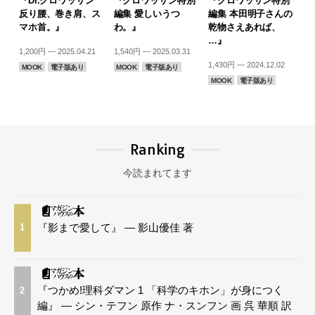
『Dr.クロワッサン
『クロワッサン特別
『クロワッサン特別
反り腰、巻き肩、ス
編集 愛しいうつ
編集 本田明子さんの
マホ首。』
わ。』
乾物さえあれば、
…』
1,200円 — 2025.04.21
1,540円 — 2025.03.31
1,430円 — 2024.12.02
MOOK
電子版あり
MOOK
電子版あり
MOOK
電子版あり
Ranking
今読まれてます
『影まで愛して』 — 影山優佳 著
1
『つかめ!理科ダマン 1 「科学のキホン」が身につく
2
編』 — シン・テフン 原作 ナ・スンフン 画 呉 華順 訳