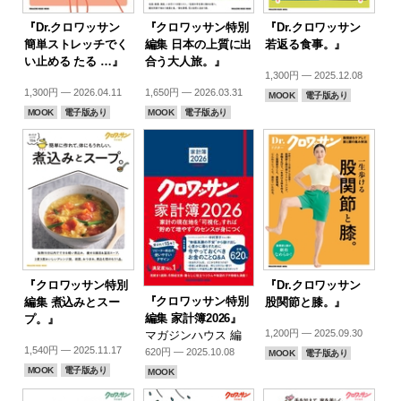
『Dr.クロワッサン
『クロワッサン特別
『Dr.クロワッサン
簡単ストレッチでく
編集 日本の上質に出
若返る食事。』
い止める たる …』
合う大人旅。』
1,300円 — 2025.12.08
1,300円 — 2026.04.11
1,650円 — 2026.03.31
MOOK
電子版あり
MOOK
電子版あり
MOOK
電子版あり
『クロワッサン特別
『Dr.クロワッサン
『クロワッサン特別
編集 煮込みとスー
股関節と膝。』
編集 家計簿2026』
プ。』
1,200円 — 2025.09.30
マガジンハウス 編
1,540円 — 2025.11.17
620円 — 2025.10.08
MOOK
電子版あり
MOOK
電子版あり
MOOK