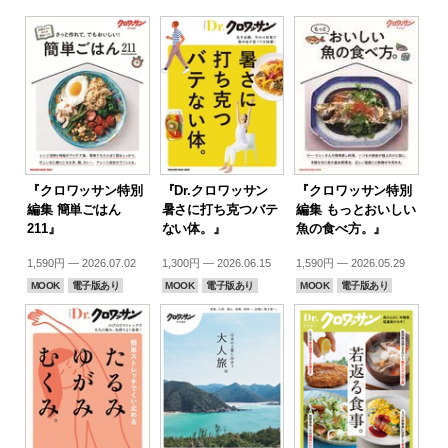
『クロワッサン特別
『Dr.クロワッサン
『クロワッサン特別
編集 簡単ごはん
暑さに打ち克つバテ
編集 もっとおいしい
211』
ない体。』
魚の食べ方。』
1,590円 — 2026.07.02
1,300円 — 2026.06.15
1,590円 — 2026.05.29
MOOK
電子版あり
MOOK
電子版あり
MOOK
電子版あり