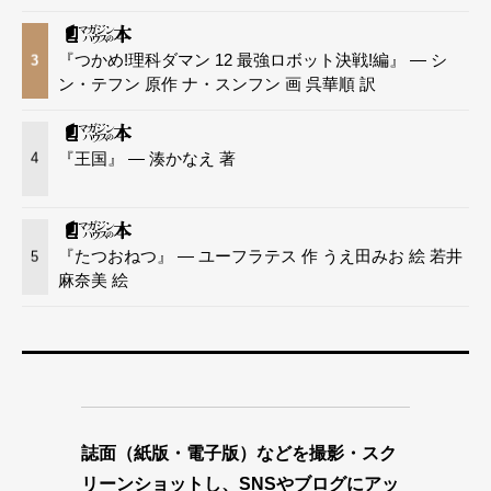
『つかめ!理科ダマン 12 最強ロボット決戦!編』 — シ
3
ン・テフン 原作 ナ・スンフン 画 呉華順 訳
『王国』 — 湊かなえ 著
4
『たつおねつ』 — ユーフラテス 作 うえ田みお 絵 若井
5
麻奈美 絵
誌面（紙版・電子版）などを撮影・スク
リーンショットし、SNSやブログにアッ