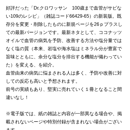
好評だった「Dr.クロワッサン 100歳まで血管がサビな
い109のレシピ」（雑誌コード66429-65）の新装版。既
存分を変更・削除したものに新規ページを26ｐプラスし
ての最新バージョンです。最新ネタとして、ココナッツ
オイルで血管の病気を予防、改善する方法や塩分量では
なく塩の質（本来、岩塩や海水塩はミネラル分が豊富で
旨味とともに、余分な塩分を排出する機能が備わってい
た）を変える、を紹介。
血管由来の病気に悩まされる人は多く、予防や改善に対
しての反応も高いと予想されます。
前号の実績もあり、堅実に売れていく１冊となること間
違いなし！
※電子版では、紙の雑誌と内容が一部異なる場合や、掲
載されないページや特別付録が含まれない場合がござい
ます。