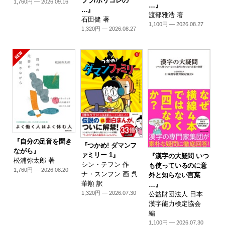
プラ/ポリコレの
1,760円 — 2026.09.16
…』
…』
渡部雅浩 著
石田健 著
1,100円 — 2026.08.27
1,320円 — 2026.08.27
『自分の足音を聞き
『つかめ! ダマンフ
ながら』
ァミリー 1』
『漢字の大疑問 いつ
松浦弥太郎 著
シン・テフン 作
も使っているのに意
1,760円 — 2026.08.20
ナ・スンフン 画 呉
外と知らない言葉
華順 訳
…』
1,320円 — 2026.07.30
公益財団法人 日本
漢字能力検定協会
編
1,100円 — 2026.07.30