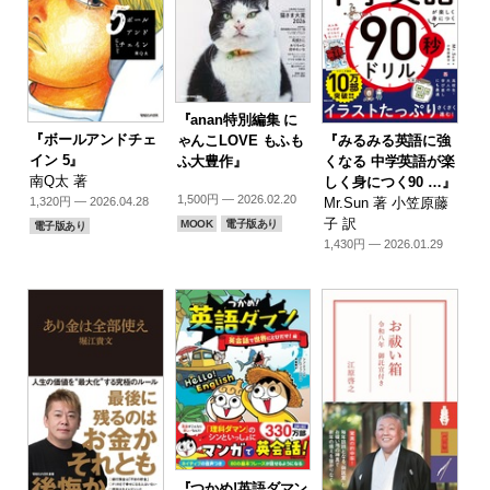
『anan特別編集 に
『ボールアンドチェ
『みるみる英語に強
ゃんこLOVE もふも
イン 5』
くなる 中学英語が楽
ふ大豊作』
南Q太 著
しく身につく90 …』
1,500円 — 2026.02.20
Mr.Sun 著 小笠原藤
1,320円 — 2026.04.28
子 訳
MOOK
電子版あり
電子版あり
1,430円 — 2026.01.29
『つかめ!英語ダマン