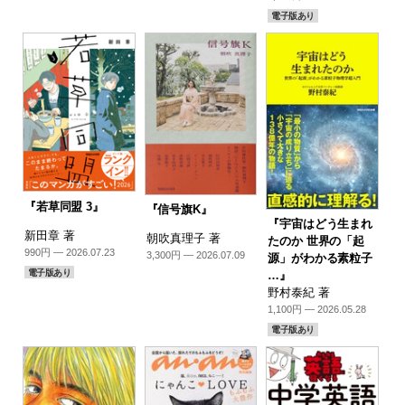
電子版あり
『若草同盟 3』
『信号旗K』
『宇宙はどう生まれ
新田章 著
朝吹真理子 著
たのか 世界の「起
990円 — 2026.07.23
3,300円 — 2026.07.09
源」がわかる素粒子
電子版あり
…』
野村泰紀 著
1,100円 — 2026.05.28
電子版あり