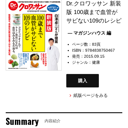
Dr.クロワッサン 新装
版 100歳まで血管が
サビない109のレシピ
— マガジンハウス 編
ページ数：83頁
ISBN：9784838750467
発売：2015.09.15
ジャンル：
健康
購入
紙版ページをみる
Summary
内容紹介