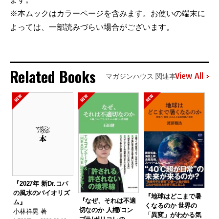
※本ムックはカラーページを含みます。お使いの端末に
よっては、一部読みづらい場合がございます。
Related Books
View All
マガジンハウス 関連本
『2027年 新Dr.コパ
の風水のバイオリズ
『地球はどこまで暑
『なぜ、それは不適
ム』
くなるのか 世界の
切なのか 人権/コン
小林祥晃 著
「異変」がわかる気