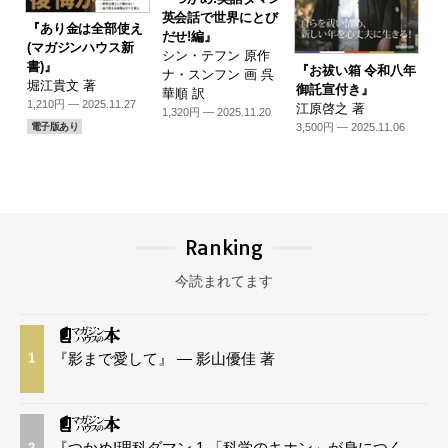
英会話で世界にとび
『あり金は全部使え
だせ!編』
(マガジンハウス新
シン・テフン 原作
書)』
『お祓い箱 令和八年
ナ・スンフン 画 呉
堀江貴文 著
御託宣付き』
華順 訳
1,210円 — 2025.11.27
江原啓之 著
1,320円 — 2025.11.20
3,500円 — 2025.11.06
電子版あり
Ranking
今読まれてます
『影まで愛して』 — 影山優佳 著
1
『つかめ!理科ダマン 1 「科学のキホン」が身につく
2