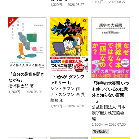
1,100円 — 2026.08.27
1,320円 — 2026.08.27
『自分の足音を聞き
『つかめ! ダマンフ
ながら』
ァミリー 1』
『漢字の大疑問 いつ
松浦弥太郎 著
シン・テフン 作
も使っているのに意
1,760円 — 2026.08.20
ナ・スンフン 画 呉
外と知らない言葉
華順 訳
…』
1,320円 — 2026.07.30
公益財団法人 日本
漢字能力検定協会
編
1,100円 — 2026.07.30
電子版あり