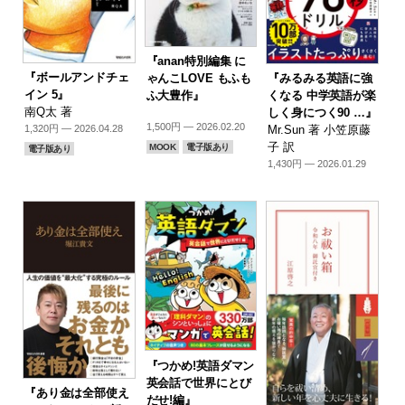
『anan特別編集 に
『ボールアンドチェ
『みるみる英語に強
ゃんこLOVE もふも
イン 5』
くなる 中学英語が楽
ふ大豊作』
南Q太 著
しく身につく90 …』
1,500円 — 2026.02.20
Mr.Sun 著 小笠原藤
1,320円 — 2026.04.28
子 訳
MOOK
電子版あり
電子版あり
1,430円 — 2026.01.29
『つかめ!英語ダマン
英会話で世界にとび
『あり金は全部使え
だせ!編』