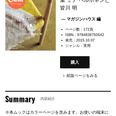
皆川 明
— マガジンハウス 編
ページ数：172頁
ISBN：9784838750542
発売：2015.10.07
ジャンル：
実用
購入
紙版ページをみる
Summary
内容紹介
※本ムックはカラーページを含みます。お使いの端末に