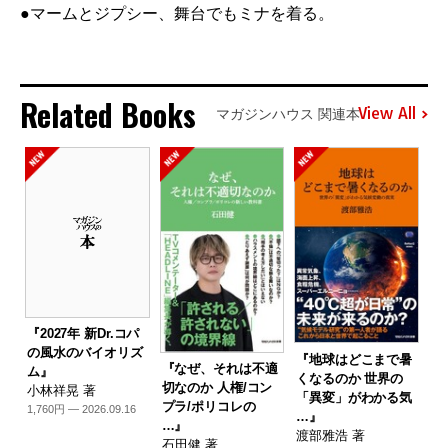
●マームとジプシー、舞台でもミナを着る。
Related Books
View All
マガジンハウス 関連本
『2027年 新Dr.コパ
の風水のバイオリズ
『地球はどこまで暑
『なぜ、それは不適
ム』
くなるのか 世界の
切なのか 人権/コン
小林祥晃 著
「異変」がわかる気
プラ/ポリコレの
1,760円 — 2026.09.16
…』
…』
渡部雅浩 著
石田健 著