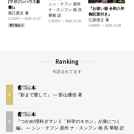
(マガジンハウス新
シン・テフン 原作
書)』
『お祓い箱 令和八年
ナ・スンフン 画 呉
堀江貴文 著
御託宣付き』
華順 訳
1,210円 — 2025.11.27
江原啓之 著
1,320円 — 2025.11.20
3,500円 — 2025.11.06
電子版あり
Ranking
今読まれてます
『影まで愛して』 — 影山優佳 著
1
『つかめ!理科ダマン 1 「科学のキホン」が身につく
2
編』 — シン・テフン 原作 ナ・スンフン 画 呉 華順 訳