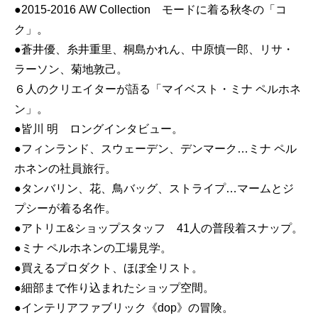
●2015-2016 AW Collection モードに着る秋冬の「コ
ク」。
●蒼井優、糸井重里、桐島かれん、中原慎一郎、リサ・
ラーソン、菊地敦己。
６人のクリエイターが語る「マイベスト・ミナ ペルホネ
ン」。
●皆川 明 ロングインタビュー。
●フィンランド、スウェーデン、デンマーク…ミナ ペル
ホネンの社員旅行。
●タンバリン、花、鳥バッグ、ストライプ…マームとジ
プシーが着る名作。
●アトリエ&ショップスタッフ 41人の普段着スナップ。
●ミナ ペルホネンの工場見学。
●買えるプロダクト、ほぼ全リスト。
●細部まで作り込まれたショップ空間。
●インテリアファブリック《dop》の冒険。