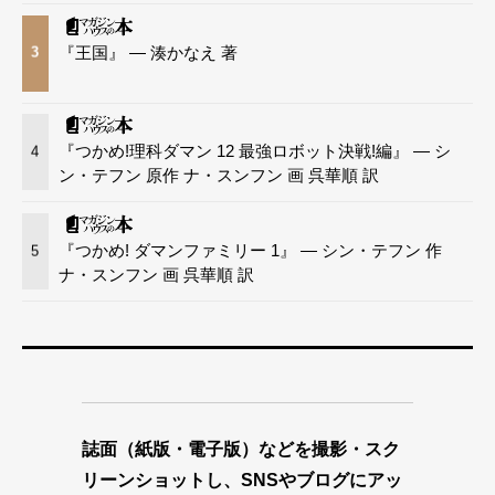
『王国』 — 湊かなえ 著
3
『つかめ!理科ダマン 12 最強ロボット決戦!編』 — シ
4
ン・テフン 原作 ナ・スンフン 画 呉華順 訳
『つかめ! ダマンファミリー 1』 — シン・テフン 作
5
ナ・スンフン 画 呉華順 訳
誌面（紙版・電子版）などを撮影・スク
リーンショットし、SNSやブログにアッ