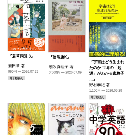
『若草同盟 3』
『信号旗K』
『宇宙はどう生まれ
新田章 著
朝吹真理子 著
たのか 世界の「起
990円 — 2026.07.23
3,300円 — 2026.07.09
源」がわかる素粒子
電子版あり
…』
野村泰紀 著
1,100円 — 2026.05.28
電子版あり