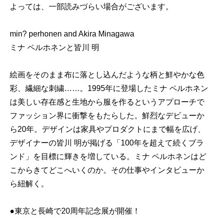
よっては、一部読みづらい場合がございます。
min? perhonen and Akira Minagawa
ミナ ペルホネンと皆川 明
絵画をそのまま布に落とし込んだような柄と鮮やかな色
彩、繊細な刺繍……。1995年に登場したミナ ペルホネン
は美しい存在感と生地から服を作るというアプローチで
ファッション界に衝撃をもたらした。鮮烈なデビューか
ら20年。デザインは家具やプロダクトにまで幅を広げ、
デザイナーの皆川 明が掲げる「100年を超えて続くブラ
ンド」を目標に輝きを増している。ミナ ペルホネンはど
こからきてどこへいくのか。その仕事やインタビューか
ら紐解く。
●東京と長崎で20周年記念展が開催！