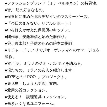
●ファッションブランド〈ミナ ペルホネン〉の特異性。
●皆川 明の好きなもの。
●保養所に集めた北欧デザインのマスターピース。
●『今日のまかない』リアルレポート！
●中村好文が考えた保養所のキッチン。
●陶作家、安藤雅信と始めた器作り。
●谷川俊太郎と子供のための絵本に挑戦！
●リチャード ジノリでジオ・ポンティへのオマージュを
製作。
●皆川 明、ミラノのジオ・ポンティを訪ねる。
●僕たちの、ミラノの友人を紹介します！
●ID?Eとの「POOL」プロジェクト。
●鹿児島「しょうぶ学園」案内。
●愛用の器コレクション。
●使える！ 調理道具コレクション。
●働きたくなるユニフォーム。