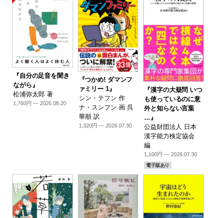
『自分の足音を聞き
『つかめ! ダマンフ
ながら』
ァミリー 1』
『漢字の大疑問 いつ
松浦弥太郎 著
シン・テフン 作
も使っているのに意
1,760円 — 2026.08.20
ナ・スンフン 画 呉
外と知らない言葉
華順 訳
…』
1,320円 — 2026.07.30
公益財団法人 日本
漢字能力検定協会
編
1,100円 — 2026.07.30
電子版あり