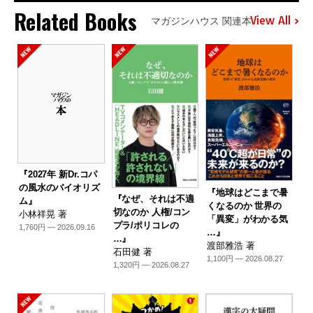
Related Books
View All
マガジンハウス 関連本
『2027年 新Dr.コパ
の風水のバイオリズ
『地球はどこまで暑
『なぜ、それは不適
ム』
くなるのか 世界の
切なのか 人権/コン
小林祥晃 著
「異変」がわかる気
プラ/ポリコレの
1,760円 — 2026.09.16
…』
…』
渡部雅浩 著
石田健 著
1,100円 — 2026.08.27
1,320円 — 2026.08.27