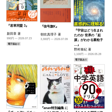
『若草同盟 3』
『信号旗K』
『宇宙はどう生まれ
新田章 著
朝吹真理子 著
たのか 世界の「起
990円 — 2026.07.23
3,300円 — 2026.07.09
源」がわかる素粒子
電子版あり
…』
野村泰紀 著
1,100円 — 2026.05.28
電子版あり
『anan特別編集 に