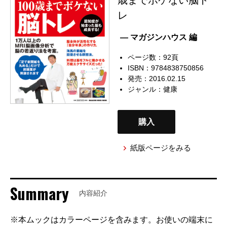
レ
— マガジンハウス 編
ページ数：92頁
ISBN：9784838750856
発売：2016.02.15
ジャンル：
健康
購入
紙版ページをみる
Summary
内容紹介
※本ムックはカラーページを含みます。お使いの端末に