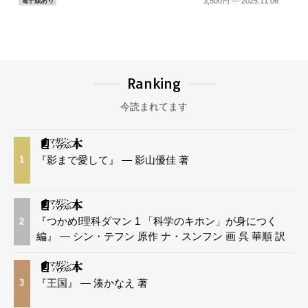
3,500円 — 2025.11.06
電子版あり
Ranking
今読まれてます
『影まで愛して』 — 影山優佳 著
1
『つかめ!理科ダマン 1 「科学のキホン」が身につく
2
編』 — シン・テフン 原作 ナ・スンフン 画 呉 華順 訳
『王国』 — 湊かなえ 著
3