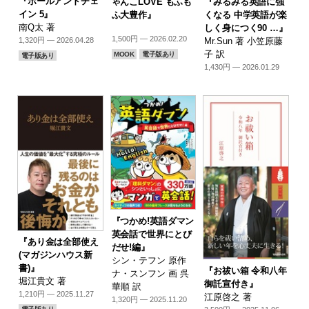
『ボールアンドチェ
『みるみる英語に強
ゃんこLOVE もふも
イン 5』
くなる 中学英語が楽
ふ大豊作』
南Q太 著
しく身につく90 …』
1,500円 — 2026.02.20
Mr.Sun 著 小笠原藤
1,320円 — 2026.04.28
子 訳
MOOK
電子版あり
電子版あり
1,430円 — 2026.01.29
『つかめ!英語ダマン
英会話で世界にとび
『あり金は全部使え
だせ!編』
(マガジンハウス新
シン・テフン 原作
書)』
『お祓い箱 令和八年
ナ・スンフン 画 呉
堀江貴文 著
御託宣付き』
華順 訳
1,210円 — 2025.11.27
江原啓之 著
1,320円 — 2025.11.20