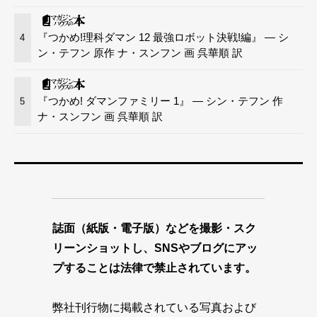
『つかめ!理科ダマン 12 最強ロボット決戦!編』 — シ
4
ン・テフン 原作 ナ・スンフン 画 呉華順 訳
『つかめ! ダマンファミリー 1』 — シン・テフン 作
5
ナ・スンフン 画 呉華順 訳
誌面（紙版・電子版）などを撮影・スク
リーンショットし、SNSやブログにアッ
プすることは法律で禁止されています。
弊社刊行物に掲載されている写真および