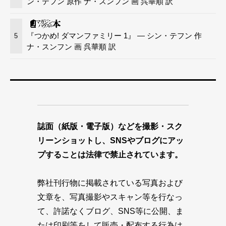
ン・テフン 原作 ナ・スンフン 画 呉華順 訳
『つかめ! ダマンファミリー 1』 — シン・テフン 作
5
ナ・スンフン 画 呉華順 訳
誌面（紙版・電子版）などを撮影・スク
リーンショットし、SNSやブログにアッ
プすることは法律で禁止されています。
弊社刊行物に掲載されている写真および
文章を、写真撮影やスキャン等を行なっ
て、許諾なくブログ、SNS等に公開、ま
たは印刷等をして販売・配布する行為は