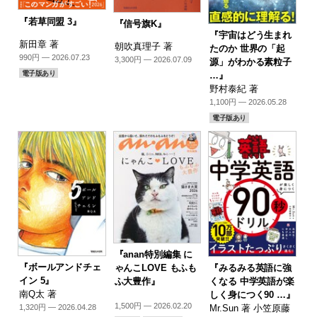
『若草同盟 3』
『信号旗K』
『宇宙はどう生まれ
新田章 著
朝吹真理子 著
たのか 世界の「起
990円 — 2026.07.23
3,300円 — 2026.07.09
源」がわかる素粒子
電子版あり
…』
野村泰紀 著
1,100円 — 2026.05.28
電子版あり
『anan特別編集 に
『ボールアンドチェ
『みるみる英語に強
ゃんこLOVE もふも
イン 5』
くなる 中学英語が楽
ふ大豊作』
南Q太 著
しく身につく90 …』
1,500円 — 2026.02.20
Mr.Sun 著 小笠原藤
1,320円 — 2026.04.28