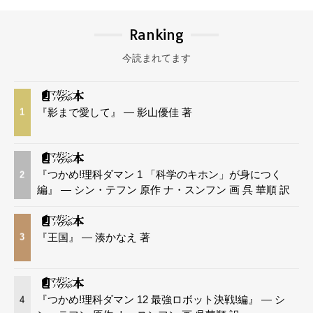
Ranking
今読まれてます
『影まで愛して』 — 影山優佳 著
1
『つかめ!理科ダマン 1 「科学のキホン」が身につく
2
編』 — シン・テフン 原作 ナ・スンフン 画 呉 華順 訳
『王国』 — 湊かなえ 著
3
『つかめ!理科ダマン 12 最強ロボット決戦!編』 — シ
4