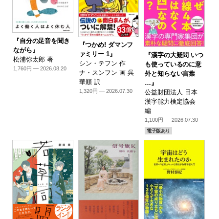
『自分の足音を聞き
『つかめ! ダマンフ
ながら』
ァミリー 1』
『漢字の大疑問 いつ
松浦弥太郎 著
シン・テフン 作
も使っているのに意
1,760円 — 2026.08.20
ナ・スンフン 画 呉
外と知らない言葉
華順 訳
…』
1,320円 — 2026.07.30
公益財団法人 日本
漢字能力検定協会
編
1,100円 — 2026.07.30
電子版あり