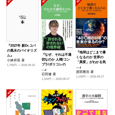
『2027年 新Dr.コパ
の風水のバイオリズ
『地球はどこまで暑
『なぜ、それは不適
ム』
くなるのか 世界の
切なのか 人権/コン
小林祥晃 著
「異変」がわかる気
プラ/ポリコレの
1,760円 — 2026.09.16
…』
…』
渡部雅浩 著
石田健 著
1,100円 — 2026.08.27
1,320円 — 2026.08.27