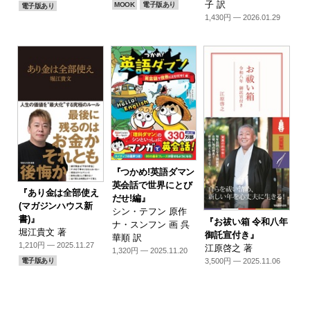
子 訳
MOOK
電子版あり
電子版あり
1,430円 — 2026.01.29
『つかめ!英語ダマン
英会話で世界にとび
『あり金は全部使え
だせ!編』
(マガジンハウス新
シン・テフン 原作
書)』
『お祓い箱 令和八年
ナ・スンフン 画 呉
堀江貴文 著
御託宣付き』
華順 訳
1,210円 — 2025.11.27
江原啓之 著
1,320円 — 2025.11.20
3,500円 — 2025.11.06
電子版あり