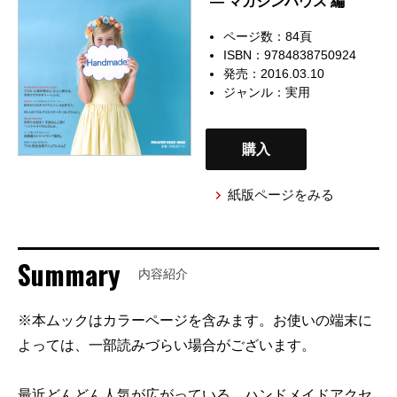
— マガジンハウス 編
ページ数：84頁
ISBN：9784838750924
発売：2016.03.10
ジャンル：
実用
購入
紙版ページをみる
Summary
内容紹介
※本ムックはカラーページを含みます。お使いの端末に
よっては、一部読みづらい場合がございます。
最近どんどん人気が広がっている、ハンドメイドアクセ