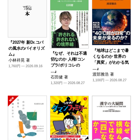
『2027年 新Dr.コパ
の風水のバイオリズ
『地球はどこまで暑
『なぜ、それは不適
ム』
くなるのか 世界の
切なのか 人権/コン
小林祥晃 著
「異変」がわかる気
プラ/ポリコレの
1,760円 — 2026.09.16
…』
…』
渡部雅浩 著
石田健 著
1,100円 — 2026.08.27
1,320円 — 2026.08.27