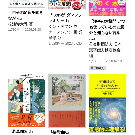
『自分の足音を聞き
『つかめ! ダマンフ
ながら』
ァミリー 1』
『漢字の大疑問 いつ
松浦弥太郎 著
シン・テフン 作
も使っているのに意
1,760円 — 2026.08.20
ナ・スンフン 画 呉
外と知らない言葉
華順 訳
…』
1,320円 — 2026.07.30
公益財団法人 日本
漢字能力検定協会
編
1,100円 — 2026.07.30
電子版あり
『若草同盟 3』
『信号旗K』