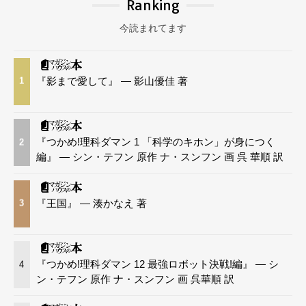
Ranking
今読まれてます
『影まで愛して』 — 影山優佳 著
1
『つかめ!理科ダマン 1 「科学のキホン」が身につく
2
編』 — シン・テフン 原作 ナ・スンフン 画 呉 華順 訳
『王国』 — 湊かなえ 著
3
『つかめ!理科ダマン 12 最強ロボット決戦!編』 — シ
4
ン・テフン 原作 ナ・スンフン 画 呉華順 訳