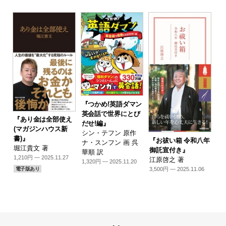
『つかめ!英語ダマン
英会話で世界にとび
『あり金は全部使え
だせ!編』
(マガジンハウス新
シン・テフン 原作
書)』
『お祓い箱 令和八年
ナ・スンフン 画 呉
堀江貴文 著
御託宣付き』
華順 訳
1,210円 — 2025.11.27
江原啓之 著
1,320円 — 2025.11.20
3,500円 — 2025.11.06
電子版あり