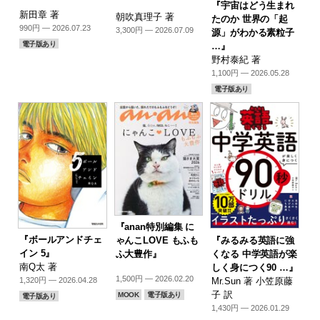
『宇宙はどう生まれ
新田章 著
朝吹真理子 著
たのか 世界の「起
990円 — 2026.07.23
3,300円 — 2026.07.09
源」がわかる素粒子
電子版あり
…』
野村泰紀 著
1,100円 — 2026.05.28
電子版あり
『anan特別編集 に
『ボールアンドチェ
『みるみる英語に強
ゃんこLOVE もふも
イン 5』
くなる 中学英語が楽
ふ大豊作』
南Q太 著
しく身につく90 …』
1,500円 — 2026.02.20
Mr.Sun 著 小笠原藤
1,320円 — 2026.04.28
子 訳
MOOK
電子版あり
電子版あり
1,430円 — 2026.01.29