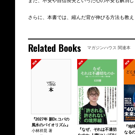
また、不安や自信喪失といった心の不安も解消し
さらに、本書では、縮んだ背が伸びる方法も教え
Related Books
マガジンハウス 関連本
『2027年 新Dr.コパの
風水のバイオリズム』
『地
『なぜ、それは不適切
小林祥晃 著
なるの