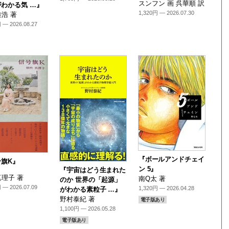
スンフン 画 呉華順 訳
わかる気 …』
1,320円 — 2026.07.30
浩 著
 — 2026.08.27
『ボールアンドチェイ
号旗K』
ン 5』
『宇宙はどう生まれた
理子 著
南Q太 著
のか 世界の「起源」
 — 2026.07.09
1,320円 — 2026.04.28
がわかる素粒子 …』
野村泰紀 著
電子版あり
1,100円 — 2026.05.28
電子版あり