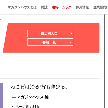
マガジンハウスとは
雑誌
書籍・ムック
採用情報
企業様向
る。
書店様入口
書籍一覧
。
ねこ背は治る!背も伸びる。
— マガジンハウス 編
ページ数：84頁