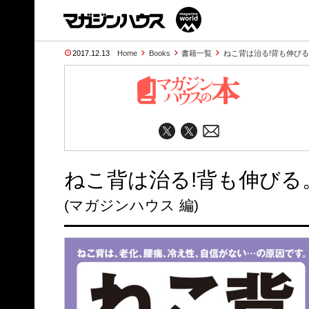
2017.12.13
Home
Books
書籍一覧
ねこ背は治る!背も伸び
ねこ背は治る!背も伸びる
(マガジンハウス 編)