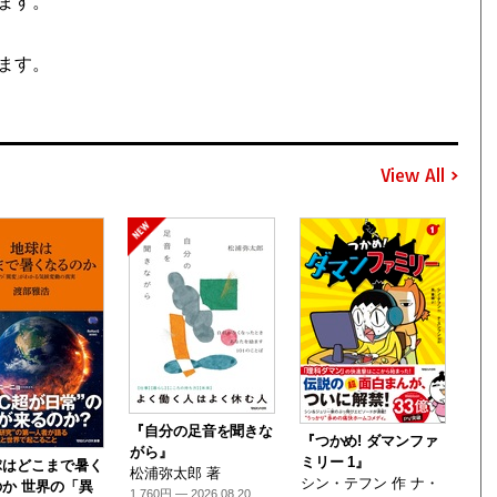
ます。
ます。
View All
『自分の足音を聞きな
『つかめ! ダマンファ
がら』
ミリー 1』
球はどこまで暑く
松浦弥太郎 著
シン・テフン 作 ナ・
か 世界の「異
1,760円 — 2026.08.20