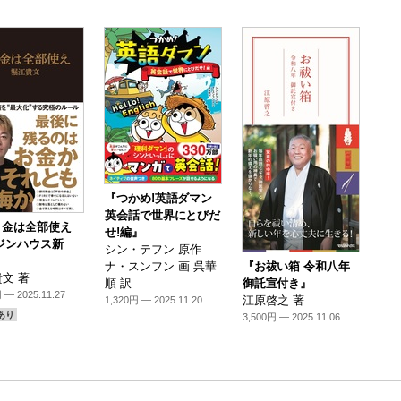
『つかめ!英語ダマン
英会話で世界にとびだ
り金は全部使え
せ!編』
ジンハウス新
シン・テフン 原作
ナ・スンフン 画 呉華
『お祓い箱 令和八年
文 著
順 訳
御託宣付き』
 — 2025.11.27
江原啓之 著
1,320円 — 2025.11.20
あり
3,500円 — 2025.11.06