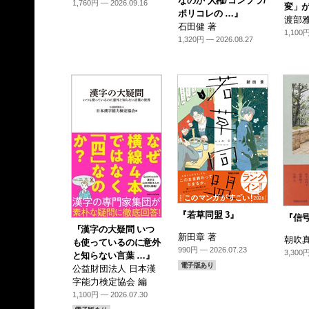
なのか 人権/コンプラ/
1,760円 — 2026.09.16
変」が
ポリコレの …』
渡部雅
石田健 著
1,100円
1,320円 — 2026.08.27
『若草同盟 3』
『信
『漢字の大疑問 いつ
新田章 著
朝吹真
も使っているのに意外
990円 — 2026.07.23
3,300円
と知らない言葉 …』
電子版あり
公益財団法人 日本漢
字能力検定協会 編
1,100円 — 2026.07.30