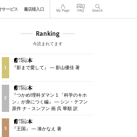
けサービス
書店様入口
My Page
FAQ
Search
Ranking
今読まれてます
『影まで愛して』 — 影山優佳 著
1
『つかめ!理科ダマン 1 「科学のキホ
2
ン」が身につく編』 — シン・テフン
原作 ナ・スンフン 画 呉 華順 訳
『王国』 — 湊かなえ 著
3