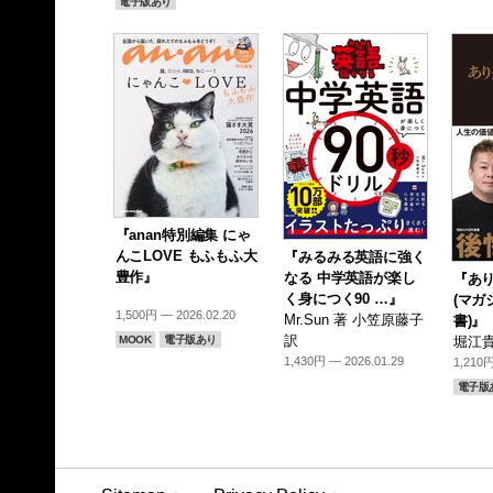
電子版あり
『anan特別編集 にゃ
んこLOVE もふもふ大
『みるみる英語に強く
豊作』
なる 中学英語が楽し
『あ
く身につく90 …』
(マガ
1,500円 — 2026.02.20
Mr.Sun 著 小笠原藤子
書)』
訳
MOOK
電子版あり
堀江貴
1,430円 — 2026.01.29
1,210円
電子版