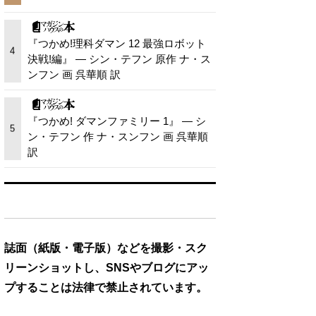
『つかめ!理科ダマン 12 最強ロボット
4
決戦!編』 — シン・テフン 原作 ナ・ス
ンフン 画 呉華順 訳
『つかめ! ダマンファミリー 1』 — シ
5
ン・テフン 作 ナ・スンフン 画 呉華順
訳
誌面（紙版・電子版）などを撮影・スク
リーンショットし、SNSやブログにアッ
プすることは法律で禁止されています。