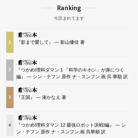
Ranking
今読まれてます
『影まで愛して』 — 影山優佳 著
1
『つかめ!理科ダマン 1 「科学のキホン」が身につく
2
編』 — シン・テフン 原作 ナ・スンフン 画 呉 華順 訳
『王国』 — 湊かなえ 著
3
『つかめ!理科ダマン 12 最強ロボット決戦!編』 — シ
4
ン・テフン 原作 ナ・スンフン 画 呉華順 訳