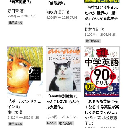
『若草同盟 3』
『信号旗K』
『宇宙はどう生まれ
新田章 著
朝吹真理子 著
たのか 世界の「起
990円 — 2026.07.23
3,300円 — 2026.07.09
源」がわかる素粒子
電子版あり
…』
野村泰紀 著
1,100円 — 2026.05.28
電子版あり
『anan特別編集 に
『ボールアンドチェ
『みるみる英語に強
ゃんこLOVE もふも
イン 5』
くなる 中学英語が楽
ふ大豊作』
南Q太 著
しく身につく90 …』
1,500円 — 2026.02.20
Mr.Sun 著 小笠原藤
1,320円 — 2026.04.28
子 訳
MOOK
電子版あり
電子版あり