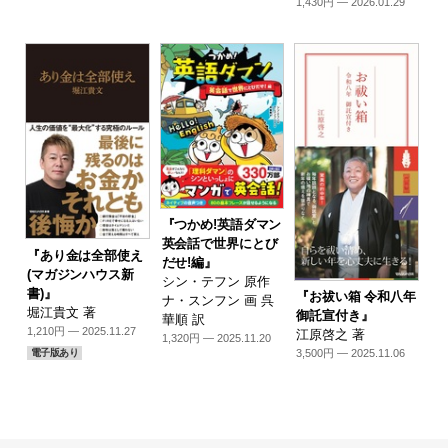
1,430円 — 2026.01.29
『つかめ!英語ダマン
英会話で世界にとび
『あり金は全部使え
だせ!編』
(マガジンハウス新
シン・テフン 原作
書)』
『お祓い箱 令和八年
ナ・スンフン 画 呉
堀江貴文 著
御託宣付き』
華順 訳
1,210円 — 2025.11.27
江原啓之 著
1,320円 — 2025.11.20
3,500円 — 2025.11.06
電子版あり