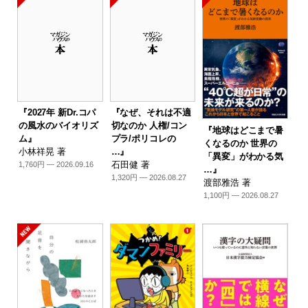
『2027年 新Dr.コパ
『なぜ、それは不適
の風水のバイオリズ
切なのか 人権/コン
『地球はどこまで暑
ム』
プラ/ポリコレの
くなるのか 世界の
小林祥晃 著
…』
「異変」がわかる気
石田健 著
1,760円 — 2026.09.16
…』
1,320円 — 2026.08.27
渡部雅浩 著
1,100円 — 2026.08.27