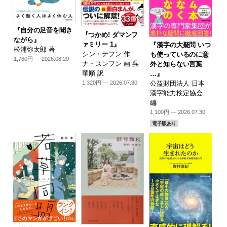
『自分の足音を聞き
『つかめ! ダマンフ
ながら』
ァミリー 1』
『漢字の大疑問 いつ
松浦弥太郎 著
シン・テフン 作
も使っているのに意
1,760円 — 2026.08.20
ナ・スンフン 画 呉
外と知らない言葉
華順 訳
…』
1,320円 — 2026.07.30
公益財団法人 日本
漢字能力検定協会
編
1,100円 — 2026.07.30
電子版あり