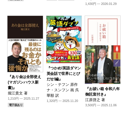
1,430円 — 2026.01.29
『つかめ!英語ダマン
英会話で世界にとび
『あり金は全部使え
だせ!編』
(マガジンハウス新
シン・テフン 原作
書)』
『お祓い箱 令和八年
ナ・スンフン 画 呉
堀江貴文 著
御託宣付き』
華順 訳
1,210円 — 2025.11.27
江原啓之 著
1,320円 — 2025.11.20
3,500円 — 2025.11.06
電子版あり