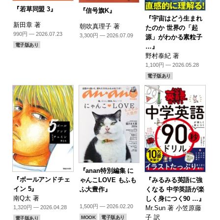
『若草同盟 3』
『信号旗K』
『宇宙はどう生まれ
新田章 著
朝吹真理子 著
たのか 世界の「起
990円 — 2026.07.23
3,300円 — 2026.07.09
源」がわかる素粒子
電子版あり
…』
野村泰紀 著
1,100円 — 2026.05.28
電子版あり
『anan特別編集 に
『ボールアンドチェ
『みるみる英語に強
ゃんこLOVE もふも
イン 5』
くなる 中学英語が楽
ふ大豊作』
南Q太 著
しく身につく90 …』
1,500円 — 2026.02.20
Mr.Sun 著 小笠原藤
1,320円 — 2026.04.28
子 訳
MOOK
電子版あり
電子版あり