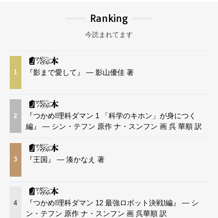
Ranking
今読まれてます
『影まで愛して』 — 影山優佳 著
1
『つかめ!理科ダマン 1 「科学のキホン」が身につく
2
編』 — シン・テフン 原作 ナ・スンフン 画 呉 華順 訳
『王国』 — 湊かなえ 著
3
『つかめ!理科ダマン 12 最強ロボット決戦!編』 — シ
4
ン・テフン 原作 ナ・スンフン 画 呉華順 訳