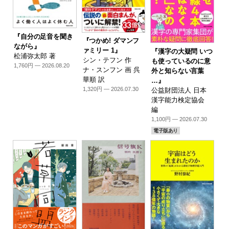
『自分の足音を聞き
『つかめ! ダマンフ
ながら』
ァミリー 1』
『漢字の大疑問 いつ
松浦弥太郎 著
シン・テフン 作
も使っているのに意
1,760円 — 2026.08.20
ナ・スンフン 画 呉
外と知らない言葉
華順 訳
…』
1,320円 — 2026.07.30
公益財団法人 日本
漢字能力検定協会
編
1,100円 — 2026.07.30
電子版あり