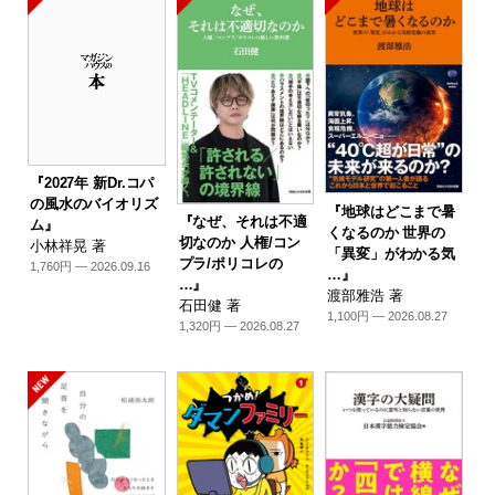
『2027年 新Dr.コパ
の風水のバイオリズ
『地球はどこまで暑
『なぜ、それは不適
ム』
くなるのか 世界の
切なのか 人権/コン
小林祥晃 著
「異変」がわかる気
プラ/ポリコレの
1,760円 — 2026.09.16
…』
…』
渡部雅浩 著
石田健 著
1,100円 — 2026.08.27
1,320円 — 2026.08.27