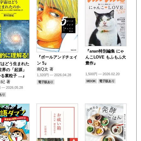
『anan特別編集 にゃ
『ボールアンドチェイ
んこLOVE もふもふ大
ン 5』
豊作』
宙はどう生まれた
南Q太 著
世界の「起源」
1,500円 — 2026.02.20
1,320円 — 2026.04.28
る素粒子 …』
MOOK
電子版あり
紀 著
電子版あり
 — 2026.05.28
あり