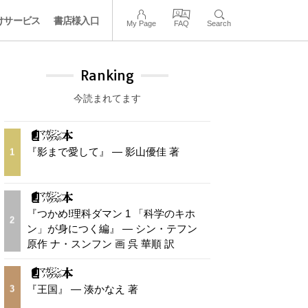
けサービス
書店様入口
My Page
FAQ
Search
Ranking
今読まれてます
『影まで愛して』 — 影山優佳 著
1
『つかめ!理科ダマン 1 「科学のキホ
2
ン」が身につく編』 — シン・テフン
原作 ナ・スンフン 画 呉 華順 訳
『王国』 — 湊かなえ 著
3