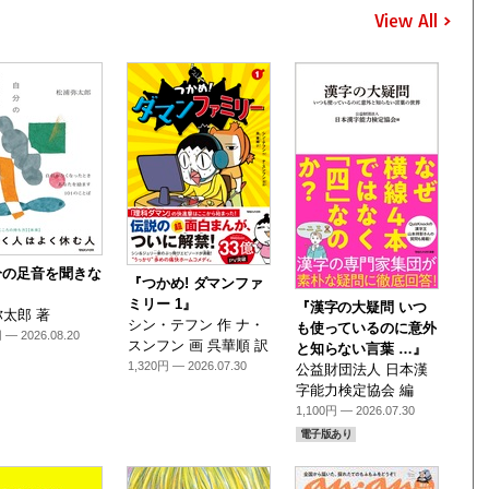
View All
分の足音を聞きな
『つかめ! ダマンファ
』
ミリー 1』
『漢字の大疑問 いつ
太郎 著
シン・テフン 作 ナ・
も使っているのに意外
 — 2026.08.20
スンフン 画 呉華順 訳
と知らない言葉 …』
1,320円 — 2026.07.30
公益財団法人 日本漢
字能力検定協会 編
1,100円 — 2026.07.30
電子版あり