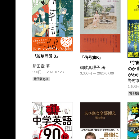
『若草同盟 3』
『信号旗K』
『宇
新田章 著
朝吹真理子 著
のか 
990円 — 2026.07.23
3,300円 — 2026.07.09
がわか
電子版あり
野村泰
1,100円
電子版