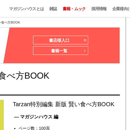
マガジンハウスとは
雑誌
書籍・ムック
採用情報
企業様向
賢い食べ方BOOK
書店様入口
書籍一覧
い食べ方BOOK
Tarzan特別編集 新版 賢い食べ方BOOK
— マガジンハウス 編
ページ数：100頁