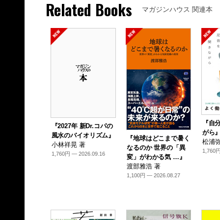
Related Books
マガジンハウス 関連本
『自
『2027年 新Dr.コパの
がら
風水のバイオリズム』
『地球はどこまで暑く
松浦弥
小林祥晃 著
なるのか 世界の「異
1,760円
1,760円 — 2026.09.16
変」がわかる気 …』
渡部雅浩 著
1,100円 — 2026.08.27