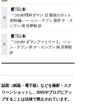
『つかめ!理科ダマン 12 最強ロボット
4
決戦!編』 — シン・テフン 原作 ナ・ス
ンフン 画 呉華順 訳
『つかめ! ダマンファミリー 1』 — シ
5
ン・テフン 作 ナ・スンフン 画 呉華順
訳
誌面（紙版・電子版）などを撮影・スク
リーンショットし、SNSやブログにアッ
プすることは法律で禁止されています。