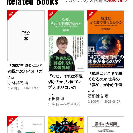
Related Books
View All
マガジンハウス 関連本
『2027年 新Dr.コパ
の風水のバイオリズ
『地球はどこまで暑
『なぜ、それは不適
ム』
くなるのか 世界の
切なのか 人権/コン
小林祥晃 著
「異変」がわかる気
プラ/ポリコレの
1,760円 — 2026.09.16
…』
…』
渡部雅浩 著
石田健 著
1,100円 — 2026.08.27
1,320円 — 2026.08.27