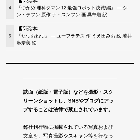
『つかめ!理科ダマン 12 最強ロボット決戦!編』 — シ
4
ン・テフン 原作 ナ・スンフン 画 呉華順 訳
『たつおねつ』 — ユーフラテス 作 うえ田みお 絵 若井
5
麻奈美 絵
誌面（紙版・電子版）などを撮影・スク
リーンショットし、SNSやブログにアッ
プすることは法律で禁止されています。
弊社刊行物に掲載されている写真および
文章を、写真撮影やスキャン等を行なっ