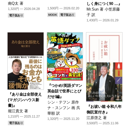
南Q太 著
しく身につく90 …』
1,500円 — 2026.02.20
Mr.Sun 著 小笠原藤
1,320円 — 2026.04.28
子 訳
MOOK
電子版あり
電子版あり
1,430円 — 2026.01.29
『つかめ!英語ダマン
英会話で世界にとび
『あり金は全部使え
だせ!編』
(マガジンハウス新
シン・テフン 原作
書)』
『お祓い箱 令和八年
ナ・スンフン 画 呉
堀江貴文 著
御託宣付き』
華順 訳
1,210円 — 2025.11.27
江原啓之 著
1,320円 — 2025.11.20
3,500円 — 2025.11.06
電子版あり