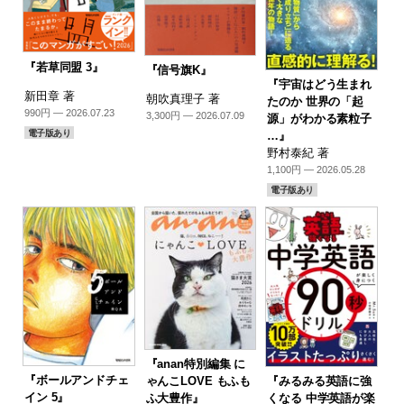
『若草同盟 3』
『信号旗K』
『宇宙はどう生まれ
新田章 著
朝吹真理子 著
たのか 世界の「起
990円 — 2026.07.23
3,300円 — 2026.07.09
源」がわかる素粒子
電子版あり
…』
野村泰紀 著
1,100円 — 2026.05.28
電子版あり
『anan特別編集 に
『ボールアンドチェ
『みるみる英語に強
ゃんこLOVE もふも
イン 5』
くなる 中学英語が楽
ふ大豊作』