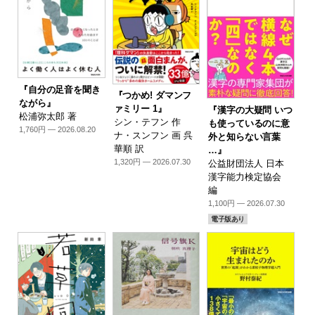
『自分の足音を聞き
『つかめ! ダマンフ
ながら』
ァミリー 1』
『漢字の大疑問 いつ
松浦弥太郎 著
シン・テフン 作
も使っているのに意
1,760円 — 2026.08.20
ナ・スンフン 画 呉
外と知らない言葉
華順 訳
…』
1,320円 — 2026.07.30
公益財団法人 日本
漢字能力検定協会
編
1,100円 — 2026.07.30
電子版あり