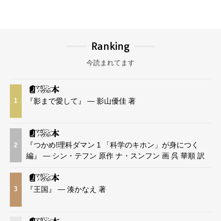
Ranking
今読まれてます
『影まで愛して』 — 影山優佳 著
1
『つかめ!理科ダマン 1 「科学のキホン」が身につく
2
編』 — シン・テフン 原作 ナ・スンフン 画 呉 華順 訳
『王国』 — 湊かなえ 著
3