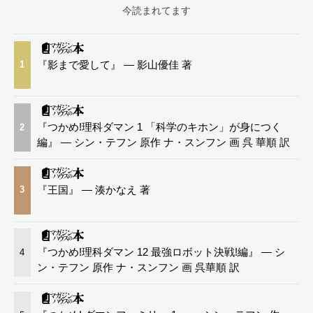
今読まれてます
『影まで愛して』 — 影山優佳 著
1
『つかめ!理科ダマン 1 「科学のキホン」が身につく
2
編』 — シン・テフン 原作 ナ・スンフン 画 呉 華順 訳
『王国』 — 湊かなえ 著
3
『つかめ!理科ダマン 12 最強ロボット決戦!編』 — シ
4
ン・テフン 原作 ナ・スンフン 画 呉華順 訳