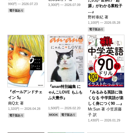
たのか 世界の「起
990円 — 2026.07.23
3,300円 — 2026.07.09
源」がわかる素粒子
電子版あり
…』
野村泰紀 著
1,100円 — 2026.05.28
電子版あり
『anan特別編集 に
『ボールアンドチェ
『みるみる英語に強
ゃんこLOVE もふも
イン 5』
くなる 中学英語が楽
ふ大豊作』
南Q太 著
しく身につく90 …』
1,500円 — 2026.02.20
Mr.Sun 著 小笠原藤
1,320円 — 2026.04.28
子 訳
MOOK
電子版あり
電子版あり
1,430円 — 2026.01.29