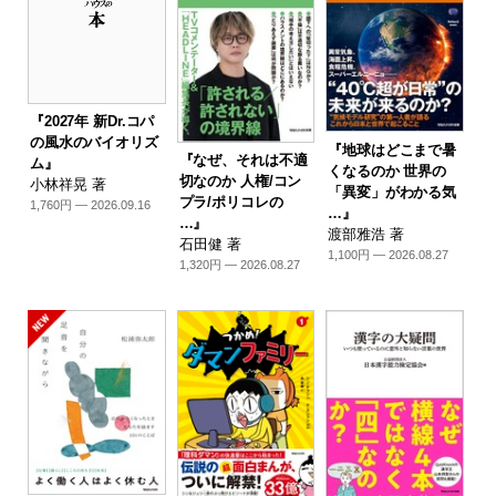
『2027年 新Dr.コパ
の風水のバイオリズ
『地球はどこまで暑
『なぜ、それは不適
ム』
くなるのか 世界の
切なのか 人権/コン
小林祥晃 著
「異変」がわかる気
プラ/ポリコレの
1,760円 — 2026.09.16
…』
…』
渡部雅浩 著
石田健 著
1,100円 — 2026.08.27
1,320円 — 2026.08.27