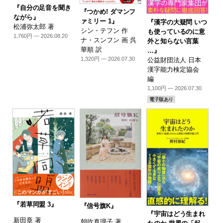
『自分の足音を聞き
『つかめ! ダマンフ
ながら』
ァミリー 1』
『漢字の大疑問 いつ
松浦弥太郎 著
シン・テフン 作
も使っているのに意
1,760円 — 2026.08.20
ナ・スンフン 画 呉
外と知らない言葉
華順 訳
…』
1,320円 — 2026.07.30
公益財団法人 日本
漢字能力検定協会
編
1,100円 — 2026.07.30
電子版あり
『若草同盟 3』
『信号旗K』
『宇宙はどう生まれ
新田章 著
朝吹真理子 著