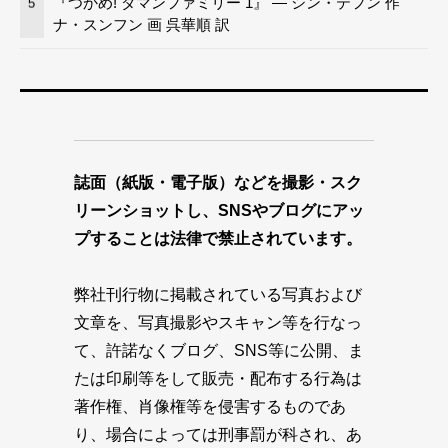
『つかめ! ダマンファミリー 1』 — シン・テフン 作
5
ナ・スンフン 画 呉華順 訳
誌面（紙版・電子版）などを撮影・スク
リーンショットし、SNSやブログにアッ
プすることは法律で禁止されています。
弊社刊行物に掲載されている写真および
文章を、写真撮影やスキャン等を行なっ
て、許諾なくブログ、SNS等に公開、ま
たは印刷等をして販売・配布する行為は
著作権、肖像権等を侵害するものであ
り、場合によっては刑事罰が科され、あ