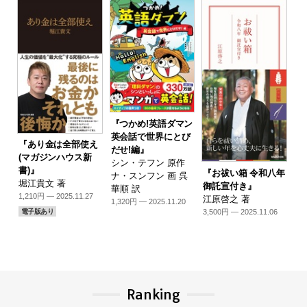
『つかめ!英語ダマン
英会話で世界にとび
『あり金は全部使え
だせ!編』
(マガジンハウス新
シン・テフン 原作
書)』
『お祓い箱 令和八年
ナ・スンフン 画 呉
堀江貴文 著
御託宣付き』
華順 訳
1,210円 — 2025.11.27
江原啓之 著
1,320円 — 2025.11.20
3,500円 — 2025.11.06
電子版あり
Ranking