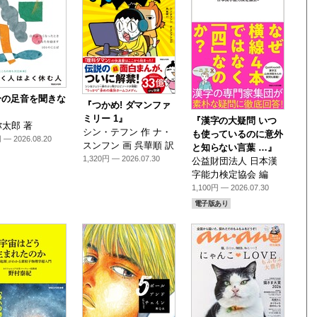
分の足音を聞きな
『つかめ! ダマンファ
』
ミリー 1』
『漢字の大疑問 いつ
太郎 著
シン・テフン 作 ナ・
も使っているのに意外
 — 2026.08.20
スンフン 画 呉華順 訳
と知らない言葉 …』
1,320円 — 2026.07.30
公益財団法人 日本漢
字能力検定協会 編
1,100円 — 2026.07.30
電子版あり