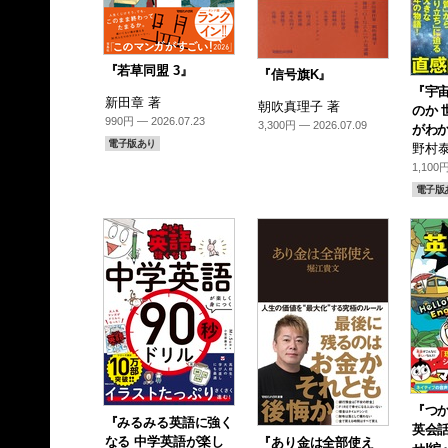
『若草同盟 3』
『信号旗K』
『宇
新田章 著
朝吹真理子 著
のか 
990円 — 2026.07.23
3,300円 — 2026.07.09
がわか
電子版あり
野村泰
1,100円
電子版
『つか
『みるみる英語に強く
英会
なる 中学英語が楽し
『あり金は全部使え