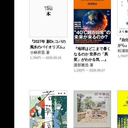
『自
『2027年 新Dr.コパの
がら
風水のバイオリズム』
『地球はどこまで暑く
松浦弥
小林祥晃 著
なるのか 世界の「異
1,760円
1,760円 — 2026.09.16
変」がわかる気 …』
渡部雅浩 著
1,100円 — 2026.08.27