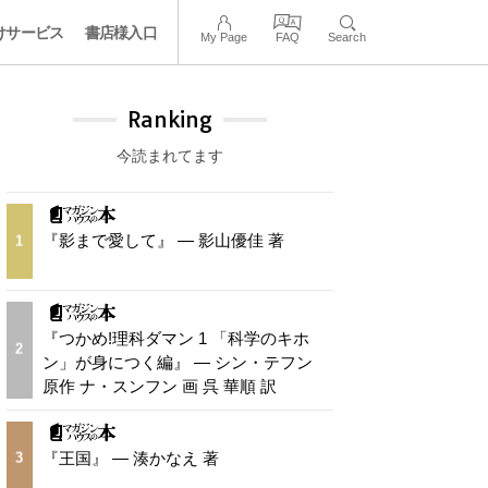
けサービス
書店様入口
My Page
FAQ
Search
Ranking
今読まれてます
『影まで愛して』 — 影山優佳 著
1
『つかめ!理科ダマン 1 「科学のキホ
2
ン」が身につく編』 — シン・テフン
原作 ナ・スンフン 画 呉 華順 訳
『王国』 — 湊かなえ 著
3