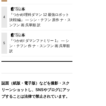
『つかめ!理科ダマン 12 最強ロボット
4
決戦!編』 — シン・テフン 原作 ナ・ス
ンフン 画 呉華順 訳
『つかめ! ダマンファミリー 1』 — シ
5
ン・テフン 作 ナ・スンフン 画 呉華順
訳
誌面（紙版・電子版）などを撮影・スク
リーンショットし、SNSやブログにアッ
プすることは法律で禁止されています。