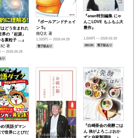
『anan特別編集 にゃ
『ボールアンドチェイ
んこLOVE もふもふ大
ン 5』
豊作』
宙はどう生まれた
南Q太 著
世界の「起源」
1,500円 — 2026.02.20
1,320円 — 2026.04.28
る素粒子 …』
MOOK
電子版あり
紀 著
電子版あり
 — 2026.05.28
あり
『白崎茶会の発酵ごは
め!英語ダマン
ん 体がよろこぶおか
話で世界にとびだ
ずと自家製調味 …』