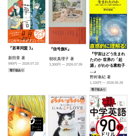
『若草同盟 3』
『信号旗K』
『宇宙はどう生まれ
新田章 著
朝吹真理子 著
たのか 世界の「起
990円 — 2026.07.23
3,300円 — 2026.07.09
源」がわかる素粒子
電子版あり
…』
野村泰紀 著
1,100円 — 2026.05.28
電子版あり