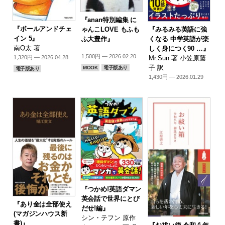
『anan特別編集 に
『ボールアンドチェ
『みるみる英語に強
ゃんこLOVE もふも
イン 5』
くなる 中学英語が楽
ふ大豊作』
南Q太 著
しく身につく90 …』
1,500円 — 2026.02.20
Mr.Sun 著 小笠原藤
1,320円 — 2026.04.28
子 訳
MOOK
電子版あり
電子版あり
1,430円 — 2026.01.29
『つかめ!英語ダマン
英会話で世界にとび
『あり金は全部使え
だせ!編』
(マガジンハウス新
シン・テフン 原作
書)』