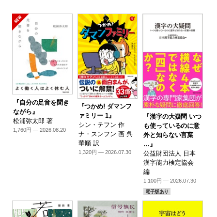
『自分の足音を聞き
『つかめ! ダマンフ
ながら』
ァミリー 1』
『漢字の大疑問 いつ
松浦弥太郎 著
シン・テフン 作
も使っているのに意
1,760円 — 2026.08.20
ナ・スンフン 画 呉
外と知らない言葉
華順 訳
…』
1,320円 — 2026.07.30
公益財団法人 日本
漢字能力検定協会
編
1,100円 — 2026.07.30
電子版あり