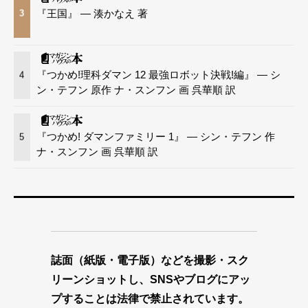
『王国』 — 湊かなえ 著
3
『つかめ!理科ダマン 12 最強ロボット決戦!編』 — シ
4
ン・テフン 原作 ナ・スンフン 画 呉華順 訳
『つかめ! ダマンファミリー 1』 — シン・テフン 作
5
ナ・スンフン 画 呉華順 訳
誌面（紙版・電子版）などを撮影・スク
リーンショットし、SNSやブログにアッ
プすることは法律で禁止されています。