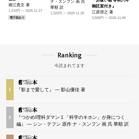
『お祓い箱 令和八年
ナ・スンフン 画 呉
堀江貴文 著
御託宣付き』
華順 訳
1,210円 — 2025.11.27
江原啓之 著
1,320円 — 2025.11.20
3,500円 — 2025.11.06
電子版あり
Ranking
今読まれてます
『影まで愛して』 — 影山優佳 著
1
『つかめ!理科ダマン 1 「科学のキホン」が身につく
2
編』 — シン・テフン 原作 ナ・スンフン 画 呉 華順 訳