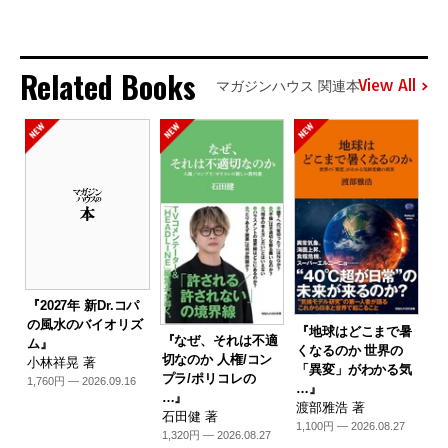
Related Books
View All
マガジンハウス 関連本
『2027年 新Dr.コパ
の風水のバイオリズ
『地球はどこまで暑
『なぜ、それは不適
ム』
くなるのか 世界の
切なのか 人権/コン
小林祥晃 著
「異変」がわかる気
プラ/ポリコレの
1,760円 — 2026.09.16
…』
…』
渡部雅浩 著
石田健 著
1,100円 — 2026.08.27
1,320円 — 2026.08.27