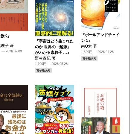
『ボールアンドチェイ
号旗K』
ン 5』
『宇宙はどう生まれた
理子 著
南Q太 著
のか 世界の「起源」
 — 2026.07.09
1,320円 — 2026.04.28
がわかる素粒子 …』
野村泰紀 著
電子版あり
1,100円 — 2026.05.28
電子版あり