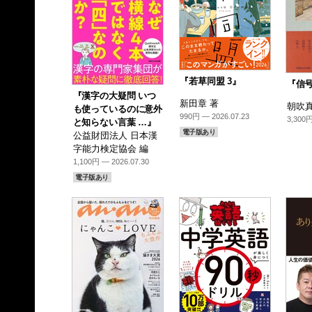
『若草同盟 3』
『信
『漢字の大疑問 いつ
新田章 著
朝吹真
も使っているのに意外
990円 — 2026.07.23
3,300円
と知らない言葉 …』
電子版あり
公益財団法人 日本漢
字能力検定協会 編
1,100円 — 2026.07.30
電子版あり