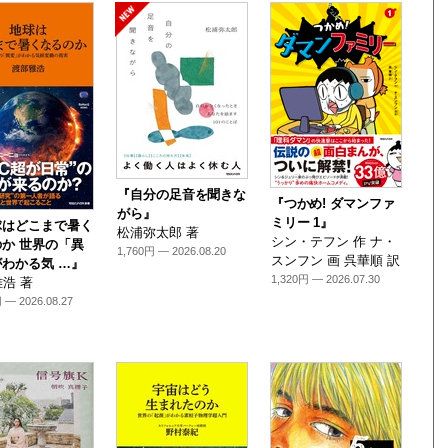
『自分の足音を聞きな
『つかめ! ダマンファ
がら』
ミリー 1』
球はどこまで暑く
松浦弥太郎 著
シン・テフン 作 ナ・
か 世界の「異
1,760円 — 2026.08.20
スンフン 画 呉華順 訳
わかる気 …』
1,320円 — 2026.07.30
浩 著
 — 2026.08.27