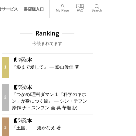
けサービス
書店様入口
My Page
FAQ
Search
Ranking
今読まれてます
『影まで愛して』 — 影山優佳 著
1
『つかめ!理科ダマン 1 「科学のキホ
2
ン」が身につく編』 — シン・テフン
原作 ナ・スンフン 画 呉 華順 訳
『王国』 — 湊かなえ 著
3