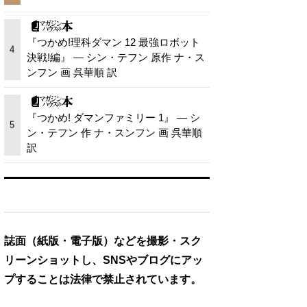
『つかめ!理科ダマン 12 最強ロボット
4
決戦!編』 — シン・テフン 原作 ナ・ス
ンフン 画 呉華順 訳
『つかめ! ダマンファミリー 1』 — シ
5
ン・テフン 作 ナ・スンフン 画 呉華順
訳
誌面（紙版・電子版）などを撮影・スク
リーンショットし、SNSやブログにアッ
プすることは法律で禁止されています。