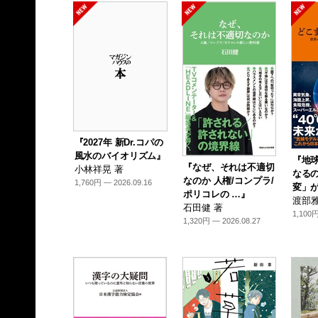
『2027年 新Dr.コパの
風水のバイオリズム』
『地
『なぜ、それは不適切
小林祥晃 著
なるの
なのか 人権/コンプラ/
1,760円 — 2026.09.16
変」が
ポリコレの …』
渡部雅
石田健 著
1,100円
1,320円 — 2026.08.27