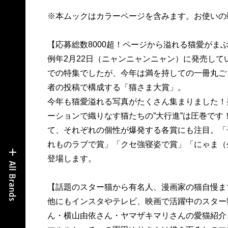
※本ムックはカラーページを含みます。お使いの
【応募総数8000超！ページから溢れる猫愛がま
例年2月22日（ニャンニャンニャン）に発売してい
での特集でしたが、今年は満を持しての一冊丸ご
者の投稿で構成する「猫さま大賞」。
今年も猫愛溢れる写真がたくさん集まりました！
ーションで織りなす猫たちの”大行進”は圧巻で
て、それぞれの個性が爆発する各賞にも注目。「
れものラブで賞」「クセ強寝姿で賞」「にゃま（
登場します。
【話題のスター猫から有名人、漫画家の猫自慢ま
他にもインスタやテレビ、映画で活躍中のスター
ん・横山由依さん・ヤマザキマリさんの愛猫紹介