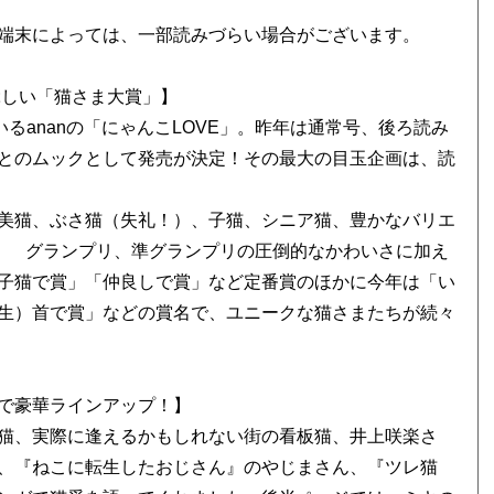
端末によっては、一部読みづらい場合がございます。
ぶしい「猫さま大賞」】
るananの「にゃんこLOVE」。昨年は通常号、後ろ読み
とのムックとして発売が決定！その最大の目玉企画は、読
美猫、ぶさ猫（失礼！）、子猫、シニア猫、豊かなバリエ
す！ グランプリ、準グランプリの圧倒的なかわいさに加え
子猫で賞」「仲良しで賞」など定番賞のほかに今年は「い
生）首で賞」などの賞名で、ユニークな猫さまたちが続々
で豪華ラインアップ！】
猫、実際に逢えるかもしれない街の看板猫、井上咲楽さ
、『ねこに転生したおじさん』のやじまさん、『ツレ猫