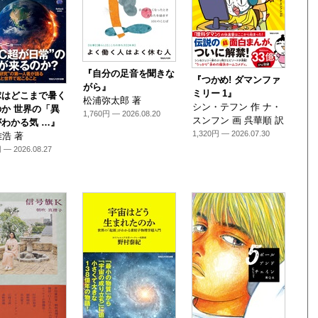
『自分の足音を聞きな
『つかめ! ダマンファ
がら』
ミリー 1』
球はどこまで暑く
松浦弥太郎 著
シン・テフン 作 ナ・
か 世界の「異
1,760円 — 2026.08.20
スンフン 画 呉華順 訳
わかる気 …』
1,320円 — 2026.07.30
浩 著
 — 2026.08.27