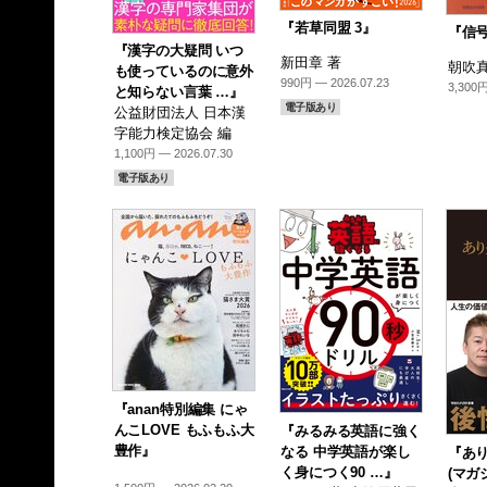
『若草同盟 3』
『信
『漢字の大疑問 いつ
新田章 著
朝吹真
も使っているのに意外
990円 — 2026.07.23
3,300円
と知らない言葉 …』
電子版あり
公益財団法人 日本漢
字能力検定協会 編
1,100円 — 2026.07.30
電子版あり
『anan特別編集 にゃ
んこLOVE もふもふ大
『みるみる英語に強く
豊作』
なる 中学英語が楽し
『あ
く身につく90 …』
(マガ