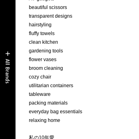
beautiful scissors
transparent designs
hairstyling
fluffy towels
clean kitchen
gardening tools
flower vases
broom cleaning
cozy chair
utilitarian containers
tableware
packing materials
everyday bag essentials
relaxing home
私の10年愛