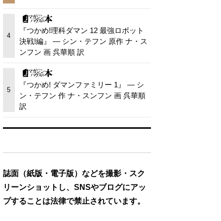
『つかめ!理科ダマン 12 最強ロボット
4
決戦!編』 — シン・テフン 原作 ナ・ス
ンフン 画 呉華順 訳
『つかめ! ダマンファミリー 1』 — シ
5
ン・テフン 作 ナ・スンフン 画 呉華順
訳
誌面（紙版・電子版）などを撮影・スク
リーンショットし、SNSやブログにアッ
プすることは法律で禁止されています。