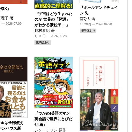
『ボールアンドチェイ
号旗K』
ン 5』
『宇宙はどう生まれた
理子 著
南Q太 著
のか 世界の「起源」
 — 2026.07.09
1,320円 — 2026.04.28
がわかる素粒子 …』
野村泰紀 著
電子版あり
1,100円 — 2026.05.28
電子版あり
『つかめ!英語ダマン
英会話で世界にとびだ
り金は全部使え
せ!編』
ジンハウス新
シン・テフン 原作