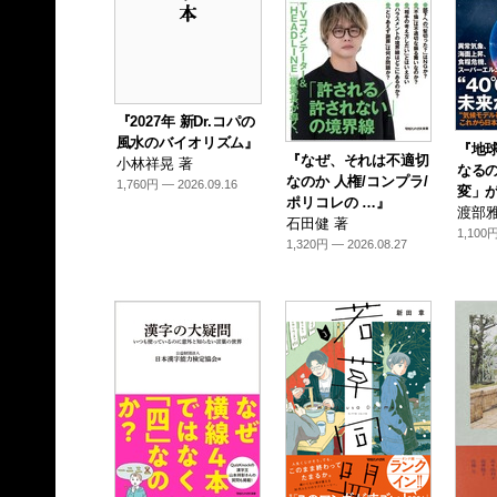
『2027年 新Dr.コパの
風水のバイオリズム』
『地
『なぜ、それは不適切
小林祥晃 著
なるの
なのか 人権/コンプラ/
1,760円 — 2026.09.16
変」が
ポリコレの …』
渡部雅
石田健 著
1,100円
1,320円 — 2026.08.27