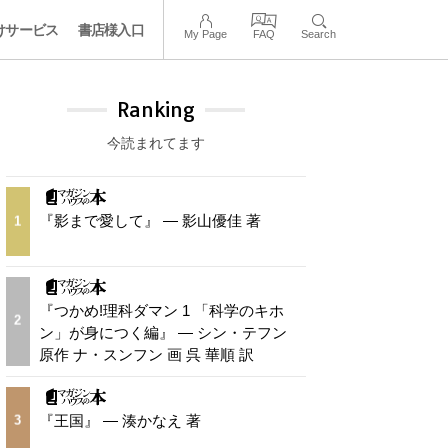
けサービス
書店様入口
My Page
FAQ
Search
Ranking
今読まれてます
『影まで愛して』 — 影山優佳 著
1
『つかめ!理科ダマン 1 「科学のキホ
2
ン」が身につく編』 — シン・テフン
原作 ナ・スンフン 画 呉 華順 訳
『王国』 — 湊かなえ 著
3