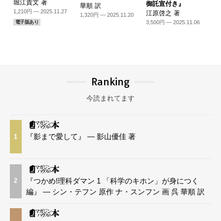
堀江貴文 著
御託宣付き』
華順 訳
1,210円 — 2025.11.27
江原啓之 著
1,320円 — 2025.11.20
3,500円 — 2025.11.06
電子版あり
Ranking
今読まれてます
『影まで愛して』 — 影山優佳 著
1
『つかめ!理科ダマン 1 「科学のキホン」が身につく
2
編』 — シン・テフン 原作 ナ・スンフン 画 呉 華順 訳