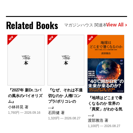
Related Books
View All
マガジンハウス 関連本
『2027年 新Dr.コパ
『なぜ、それは不適
の風水のバイオリズ
切なのか 人権/コン
『地球はどこまで暑
ム』
プラ/ポリコレの
くなるのか 世界の
小林祥晃 著
…』
「異変」がわかる気
石田健 著
1,760円 — 2026.09.16
…』
1,320円 — 2026.08.27
渡部雅浩 著
1,100円 — 2026.08.27