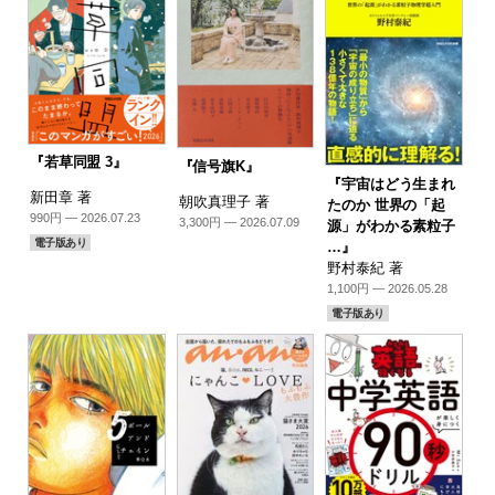
『若草同盟 3』
『信号旗K』
『宇宙はどう生まれ
新田章 著
朝吹真理子 著
たのか 世界の「起
990円 — 2026.07.23
3,300円 — 2026.07.09
源」がわかる素粒子
電子版あり
…』
野村泰紀 著
1,100円 — 2026.05.28
電子版あり