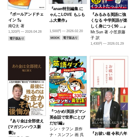
『anan特別編集 に
『ボールアンドチェ
『みるみる英語に強
ゃんこLOVE もふも
イン 5』
くなる 中学英語が楽
ふ大豊作』
南Q太 著
しく身につく90 …』
1,500円 — 2026.02.20
Mr.Sun 著 小笠原藤
1,320円 — 2026.04.28
子 訳
MOOK
電子版あり
電子版あり
1,430円 — 2026.01.29
『つかめ!英語ダマン
英会話で世界にとび
『あり金は全部使え
だせ!編』
(マガジンハウス新
シン・テフン 原作
書)』
『お祓い箱 令和八年
ナ・スンフン 画 呉