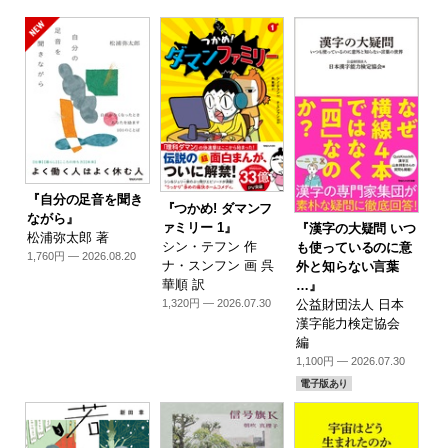
『自分の足音を聞き
『つかめ! ダマンフ
ながら』
ァミリー 1』
『漢字の大疑問 いつ
松浦弥太郎 著
シン・テフン 作
も使っているのに意
1,760円 — 2026.08.20
ナ・スンフン 画 呉
外と知らない言葉
華順 訳
…』
1,320円 — 2026.07.30
公益財団法人 日本
漢字能力検定協会
編
1,100円 — 2026.07.30
電子版あり