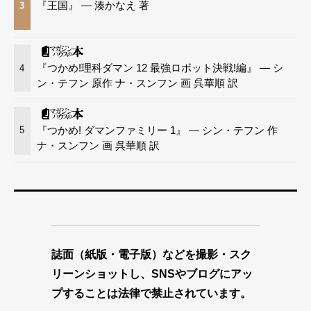
『王国』 — 湊かなえ 著
3
『つかめ!理科ダマン 12 最強ロボット決戦!編』 — シ
4
ン・テフン 原作 ナ・スンフン 画 呉華順 訳
『つかめ! ダマンファミリー 1』 — シン・テフン 作
5
ナ・スンフン 画 呉華順 訳
誌面（紙版・電子版）などを撮影・スク
リーンショットし、SNSやブログにアッ
プすることは法律で禁止されています。