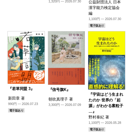
1,320円 — 2026.07.30
公益財団法人 日本
漢字能力検定協会
編
1,100円 — 2026.07.30
電子版あり
『若草同盟 3』
『信号旗K』
『宇宙はどう生まれ
新田章 著
朝吹真理子 著
たのか 世界の「起
990円 — 2026.07.23
3,300円 — 2026.07.09
源」がわかる素粒子
電子版あり
…』
野村泰紀 著
1,100円 — 2026.05.28
電子版あり