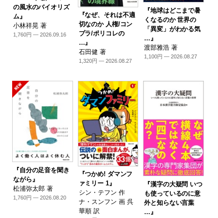
の風水のバイオリズ
『地球はどこまで暑
『なぜ、それは不適
ム』
くなるのか 世界の
切なのか 人権/コン
小林祥晃 著
「異変」がわかる気
プラ/ポリコレの
1,760円 — 2026.09.16
…』
…』
渡部雅浩 著
石田健 著
1,100円 — 2026.08.27
1,320円 — 2026.08.27
『自分の足音を聞き
『つかめ! ダマンフ
ながら』
ァミリー 1』
『漢字の大疑問 いつ
松浦弥太郎 著
シン・テフン 作
も使っているのに意
1,760円 — 2026.08.20
ナ・スンフン 画 呉
外と知らない言葉
華順 訳
…』