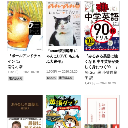
『anan特別編集 に
『ボールアンドチェ
『みるみる英語に強
ゃんこLOVE もふも
イン 5』
くなる 中学英語が楽
ふ大豊作』
南Q太 著
しく身につく90 …』
1,500円 — 2026.02.20
Mr.Sun 著 小笠原藤
1,320円 — 2026.04.28
子 訳
MOOK
電子版あり
電子版あり
1,430円 — 2026.01.29