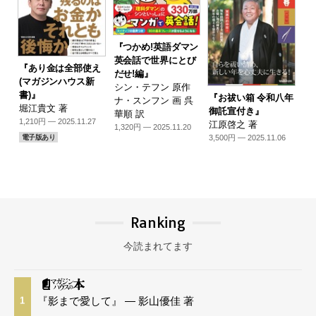
『つかめ!英語ダマン
英会話で世界にとび
『あり金は全部使え
だせ!編』
(マガジンハウス新
シン・テフン 原作
書)』
『お祓い箱 令和八年
ナ・スンフン 画 呉
堀江貴文 著
御託宣付き』
華順 訳
1,210円 — 2025.11.27
江原啓之 著
1,320円 — 2025.11.20
3,500円 — 2025.11.06
電子版あり
Ranking
今読まれてます
『影まで愛して』 — 影山優佳 著
1